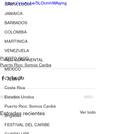
https://youtu.be/5LOcmhWAqmg
SANTA LUCÍA
JAMAICA
BARBADOS
COLOMBIA
MARTINICA
VENEZUELA
PUERTO RICO
RED CONTINENTAL
Puerto Rico: Somos Caribe
MEXICO
CARICOM
Costa Rica
Estados Unidos
Puerto Rico: Somos Caribe
Ver todo
Entradas recientes
Brigadas
FESTIVAL DEL CARIBE