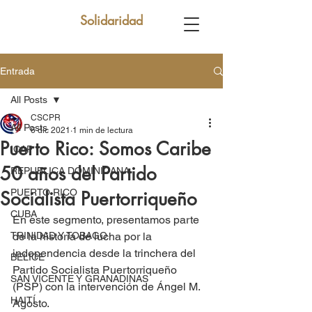
Solidaridad
Entrada
All Posts
CSCPR
All Posts
6 dic 2021
1 min de lectura
Puerto Rico: Somos Caribe
ICAP
50 años del Partido
REPUBLICA DOMINICANA
PUERTO RICO
Socialista Puertorriqueño
CUBA
En este segmento, presentamos parte 
TRINIDAD Y TOBAGO
de la historia de lucha por la 
independencia desde la trinchera del 
BELICE
Partido Socialista Puertorriqueño 
SAN VICENTE Y GRANADINAS
(PSP) con la intervención de Ángel M. 
HAITÍ
Agosto.