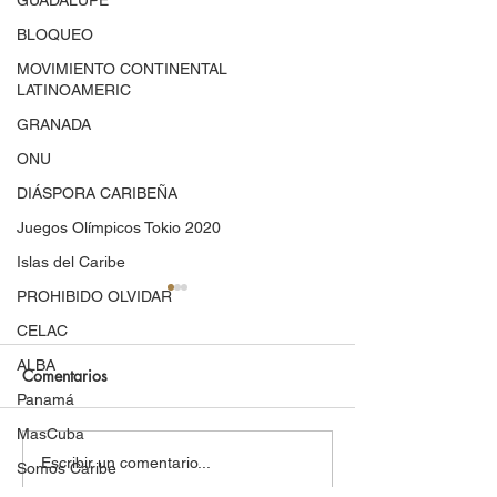
GUADALUPE
BLOQUEO
MOVIMIENTO CONTINENTAL
LATINOAMERIC
GRANADA
ONU
DIÁSPORA CARIBEÑA
Juegos Olímpicos Tokio 2020
Islas del Caribe
PROHIBIDO OLVIDAR
CELAC
ALBA
Comentarios
Panamá
MasCuba
Marcha de mujeres invade
Las balas indepe
Escribir un comentario...
Somos Caribe
el expreso Las Américas
puertorriqueñas