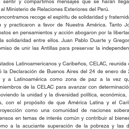
 sentir y compartimos mensajes que se harán llegar
al Ministerio de Relaciones Exteriores del Perú. 
encontramos recoge el espíritu de solidaridad y fraternid
n y practicaron a favor de Nuestra América. Tanto J
stos en pensamientos y acción abogaron por la libertad
la solidaridad entre ellos. Juan Pablo Duarte y Gregor
miso de unir las Antillas para preservar la independen
ados Latinoamericanos y Caribeños, CELAC, reunida e
 la Declaración de Buenos Aires del 24 de enero de 2
e y a Latinoamérica como zona de paz a la vez que
miembros de la CELAC para avanzar con determinación
oviendo la unidad y la diversidad política, económica, so
s, con el propósito de que América Latina y el Cari
proyección como una comunidad de naciones sobera
ensos en temas de interés común y contribuir al bienest
omo a la acuciante superación de la pobreza y las d