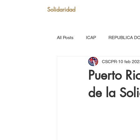
Solidaridad
All Posts
ICAP
REPUBLICA D
CSCPR
10 feb 202
SAN VICENTE Y GRANADINAS
Puerto Ri
de la Sol
MARTINICA
VENEZUELA
Puerto Rico: Somos Caribe
Br
MOVIMIENTO CONTINENTAL LAT