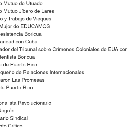
yo Mutuo de Utuado 
yo Mutuo Jíbaro de Lares
yo y Trabajo de Vieques
 la Mujer de EDUCAMOS
Resistencia Boricua
idaridad con Cuba 
zador del Tribunal sobre Crímenes Coloniales de EUA co
dentista Boricua 
sta de Puerto Rico
rriqueño de Relaciones Internacionales 
baron Las Promesas 
de Puerto Rico 
nalista Revolucionario 
Negrón 
ario Sindical 
to Crítico