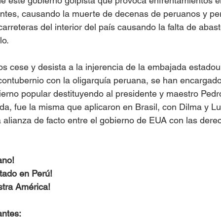
este gobierno golpista que provoca enfrentamientos ent
antes, causando la muerte de decenas de peruanos y per
rreteras del interior del país causando la falta de abast
o. 
mos cese y desista a la injerencia de la embajada estadou
ontubernio con la oligarquía peruana, se han encargado
ierno popular destituyendo al presidente y maestro Pedro
ida, fue la misma que aplicaron en Brasil, con Dilma y Lul
 alianza de facto entre el gobierno de EUA con las dere
ano! 
tado en Perú!
stra América!
antes: