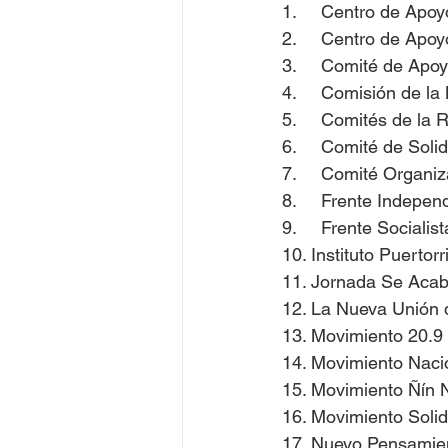
1.     Centro de Apo
2.     Centro de Apo
3.     Comité de Apo
4.     Comisión de
5.     Comités de la 
6.     Comité de Sol
7.     Comité Organi
8.     Frente Indepen
9.     Frente Sociali
10. Instituto Puerto
11. Jornada Se Aca
12. La Nueva Unión 
13. Movimiento 20.9
14. Movimiento Nacio
15. Movimiento Ñín 
16. Movimiento Solid
17. Nuevo Pensamien