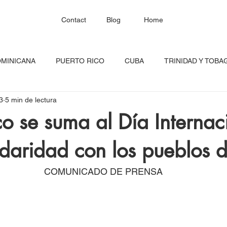
Contact
Blog
Home
OMINICANA
PUERTO RICO
CUBA
TRINIDAD Y TOBA
3
5 min de lectura
HAITÍ
SANTA LUCÍA
JAMAICA
BARBADOS
C
co se suma al Día Internac
idaridad con los pueblos d
RED CONTINENTAL
MEXICO
CARICOM
Costa Ric
COMUNICADO DE PRENSA
igadas
FESTIVAL DEL CARIBE
GUADALUPE
BLOQU
INOAMERIC
GRANADA
ONU
DIÁSPORA CARIBEÑA