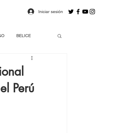
Iniciar sesión
GO
BELICE
OLOMBIA
ional
el Perú
a
Estados Unidos
EO