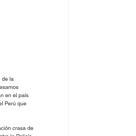
 de la 
presamos 
n en el país 
el Perú que 
ción crasa de 