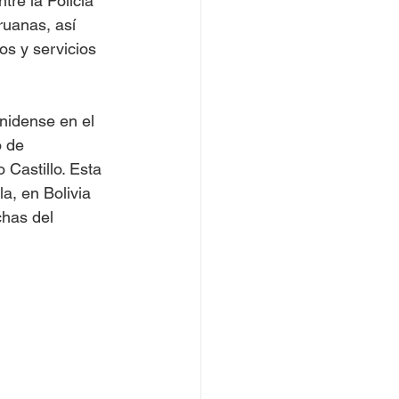
re la Policía 
uanas, así 
os y servicios 
nidense en el 
 de 
 Castillo. Esta 
a, en Bolivia 
chas del 