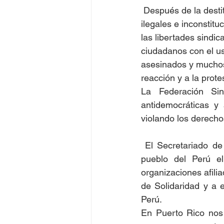
 Después de la destitución del presidente del Perú, Pedro Castillo, y los acontecimientos  
ilegales e inconstitu
las libertades sindi
ciudadanos con el u
asesinados y muchos 
reacción y a la prote
La Federación Sin
antidemocráticas y 
violando los derecho
 El Secretariado de la FSM decidió organizar un Día Internacional de Solidaridad con el 
pueblo del Perú e
organizaciones afili
de Solidaridad y a e
Perú.
En Puerto Rico nos 