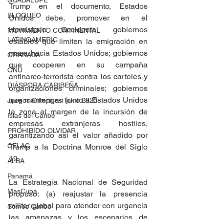
GUADALUPE
Trump en el documento, Estados 
BLOQUEO
Unidos debe, promover en el 
Hemisferio Occidental gobiernos 
MOVIMIENTO CONTINENTAL
LATINOAMERIC
estables que limiten la emigración en 
masa hacia Estados Unidos; gobiernos 
GRANADA
que cooperen en su campaña 
ONU
antinarco-terrorista contra los carteles y 
DIÁSPORA CARIBEÑA
organizaciones criminales; gobiernos 
que mantengan junto a Estados Unidos 
Juegos Olímpicos Tokio 2020
la zona al margen de la incursión de 
Islas del Caribe
empresas extranjeras hostiles, 
PROHIBIDO OLVIDAR
garantizando así el valor añadido por 
CELAC
Trump a la Doctrina Monroe del Siglo 
19.
ALBA
Panamá
La Estrategia Nacional de Seguridad 
MasCuba
propuso: (a) reajustar la presencia 
militar global para atender con urgencia 
Somos Caribe
las amenazas y los escenarios de 