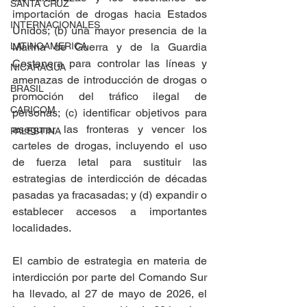
SANTA CRUZ
importación de drogas hacia Estados 
INTERNACIONALES
Unidos; (b) una mayor presencia de la 
Marina de Guerra y de la Guardia 
LATINOAMERICA
Costanera para controlar las líneas y 
NICARAGUA
amenazas de introducción de drogas o 
BRASIL
promoción del tráfico ilegal de 
CARICOM
personas; (c) identificar objetivos para 
asegurar las fronteras y vencer los 
PALESTINA
carteles de drogas, incluyendo el uso 
de fuerza letal para sustituir las 
estrategias de interdicción de décadas 
pasadas ya fracasadas; y (d) expandir o 
establecer accesos a importantes 
localidades.
El cambio de estrategia en materia de 
interdicción por parte del Comando Sur 
ha llevado, al 27 de mayo de 2026, el 