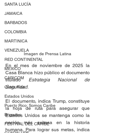
SANTA LUCÍA
JAMAICA
BARBADOS
COLOMBIA
MARTINICA
VENEZUELA
Imagen de Prensa Latina
RED CONTINENTAL
En el mes de noviembre de 2025 la 
MEXICO
Casa Blanca hizo público el documento 
CARICOM
titulado 
Estrategia Nacional de 
Seguridad.
Costa Rica
Estados Unidos
El documento, indica Trump, constituye 
Puerto Rico: Somos Caribe
la hoja de ruta para asegurar que 
Brigadas
Estados Unidos se mantenga como la 
nación más exitosa en la historia 
FESTIVAL DEL CARIBE
humana. Para lograr sus metas, indica 