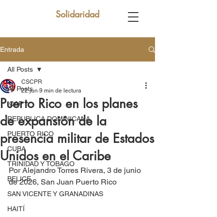
Solidaridad
Entrada
All Posts
CSCPR
All Posts
22 jun
9 min de lectura
Puerto Rico en los planes
ICAP
de expansión de la
REPUBLICA DOMINICANA
PUERTO RICO
presencia militar de Estados
CUBA
Unidos en el Caribe
TRINIDAD Y TOBAGO
Por Alejandro Torres Rivera, 3 de junio 
BELICE
de 2026, San Juan Puerto Rico
SAN VICENTE Y GRANADINAS
HAITÍ