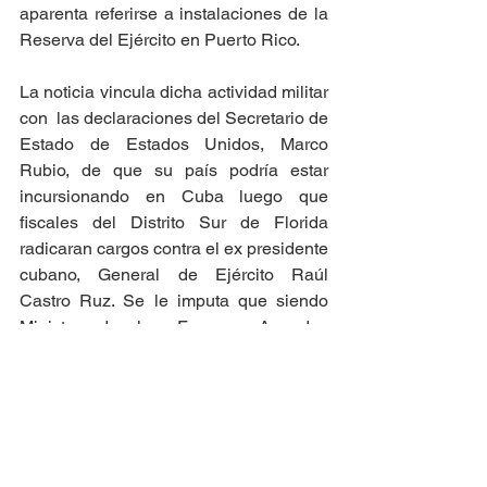
aparenta referirse a instalaciones de la 
Reserva del Ejército en Puerto Rico.
La noticia vincula dicha actividad militar 
con  las declaraciones del Secretario de 
Estado de Estados Unidos, Marco 
Rubio, de que su país podría estar 
incursionando en Cuba luego que 
fiscales del Distrito Sur de Florida 
radicaran cargos contra el ex presidente 
cubano, General de Ejército Raúl 
Castro Ruz. Se le imputa que siendo 
Ministro de las Fuerzas Armadas 
Revolucionarias ordenó el derribo de 
dos avionetas de la organización 
Hermanos al Rescate en junio de 1996 
causando la muerte de cuatro 
personas, tres de ellas ciudadanos de 
Estados Unidos.