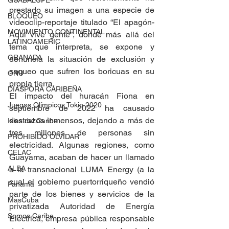
GUADALUPE
prestado su imagen a una especie de 
BLOQUEO
videoclip-reportaje titulado “El apagón-
MOVIMIENTO CONTINENTAL
Aquí vive gente”, donde más allá del 
LATINOAMERIC
tema que interpreta, se expone y 
GRANADA
denuncia la situación de exclusión y 
saqueo que sufren los boricuas en su 
ONU
propia tierra.
DIÁSPORA CARIBEÑA
El impacto del huracán Fiona en 
Juegos Olímpicos Tokio 2020
septiembre de 2022 ha causado 
destrozos inmensos, dejando a más de 
Islas del Caribe
tres millones de personas sin 
PROHIBIDO OLVIDAR
electricidad. Algunas regiones, como 
CELAC
Guayama, acaban de hacer un llamado 
ALBA
a la transnacional LUMA Energy (a la 
cual el gobierno puertorriqueño vendió 
Panamá
parte de los bienes y servicios de la 
MasCuba
privatizada Autoridad de Energía 
Somos Caribe
Eléctrica, empresa pública responsable 