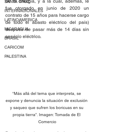
de la energía, y a la cual, además, le 
SANTA CRUZ
fue otorgado en junio de 2020 un 
INTERNACIONALES
contrato de 15 años para hacerse cargo 
LATINOAMERICA
de todo el abasto eléctrico del país) 
NICARAGUA
después de pasar más de 14 días sin 
servicio eléctrico.
BRASIL
CARICOM
PALESTINA
“Más allá del tema que interpreta, se 
expone y denuncia la situación de exclusión 
y saqueo que sufren los boricuas en su 
propia tierra”. Imagen: Tomada de El 
Comercio