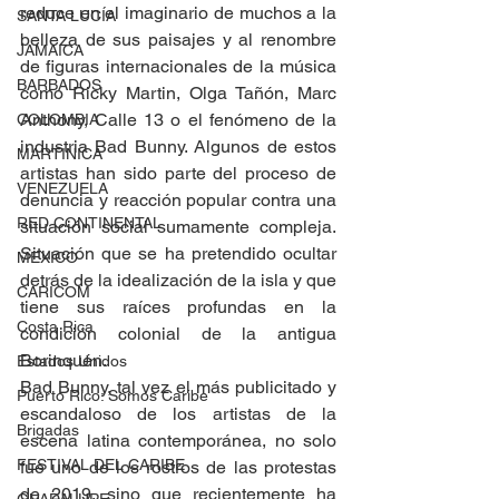
reduce en el imaginario de muchos a la 
SANTA LUCÍA
belleza de sus paisajes y al renombre 
JAMAICA
de figuras internacionales de la música 
BARBADOS
como Ricky Martin, Olga Tañón, Marc 
Anthony, Calle 13 o el fenómeno de la 
COLOMBIA
industria Bad Bunny. Algunos de estos 
MARTINICA
artistas han sido parte del proceso de 
VENEZUELA
denuncia y reacción popular contra una 
RED CONTINENTAL
situación social sumamente compleja. 
Situación que se ha pretendido ocultar 
MEXICO
detrás de la idealización de la isla y que 
CARICOM
tiene sus raíces profundas en la 
Costa Rica
condición colonial de la antigua 
Borinquén.
Estados Unidos
Bad Bunny, tal vez el más publicitado y 
Puerto Rico: Somos Caribe
escandaloso de los artistas de la 
Brigadas
escena latina contemporánea, no solo 
FESTIVAL DEL CARIBE
fue uno de los rostros de las protestas 
de 2019, sino que recientemente ha 