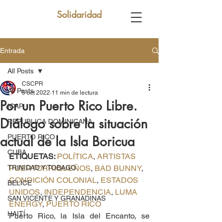
Solidaridad
Entrada
All Posts
CSCPR
All Posts
5 oct 2022
11 min de lectura
Por un Puerto Rico Libre.
ICAP
Diálogo sobre la situación
REPUBLICA DOMINICANA
PUERTO RICO
actual de la Isla Boricua
CUBA
ETIQUETAS: 
POLÍTICA
, 
ARTISTAS 
TRINIDAD Y TOBAGO
PUERTORRIQUEÑOS
, 
BAD BUNNY
, 
CONDICIÓN COLONIAL
, 
ESTADOS 
BELICE
UNIDOS
, 
INDEPENDENCIA
, 
LUMA 
SAN VICENTE Y GRANADINAS
ENERGY
, 
PUERTO RICO
HAITÍ
Puerto Rico, la Isla del Encanto, se 