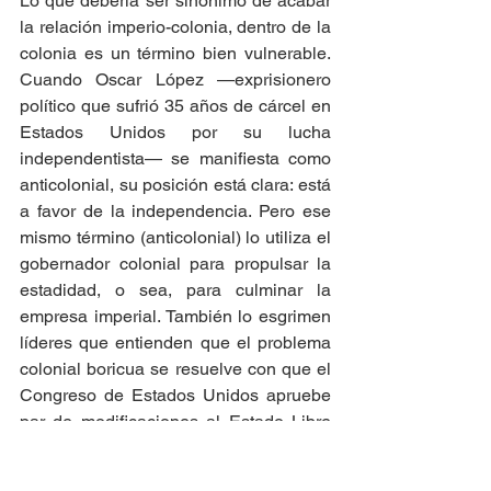
Lo que debería ser sinónimo de acabar 
la relación imperio-colonia, dentro de la 
colonia es un término bien vulnerable. 
Cuando Oscar López —exprisionero 
político que sufrió 35 años de cárcel en 
Estados Unidos por su lucha 
independentista— se manifiesta como 
anticolonial, su posición está clara: está 
a favor de la independencia. Pero ese 
mismo término (anticolonial) lo utiliza el 
gobernador colonial para propulsar la 
estadidad, o sea, para culminar la 
empresa imperial. También lo esgrimen 
líderes que entienden que el problema 
colonial boricua se resuelve con que el 
Congreso de Estados Unidos apruebe 
par de modificaciones al Estado Libre 
Asociado, y así se colocan en posición 
de propiciar apoyo al Partido 