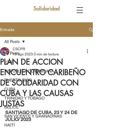
Solidaridad
Entrada
All Posts
CSCPR
All Posts
19 ago 2023
3 min de lectura
PLAN DE ACCION
ICAP
ENCUENTRO CARIBEÑO
REPUBLICA DOMINICANA
PUERTO RICO
DE SOLIDARIDAD CON
CUBA
CUBA Y LAS CAUSAS
TRINIDAD Y TOBAGO
JUSTAS
BELICE
SANTIAGO DE CUBA, 23 Y 24 DE 
SAN VICENTE Y GRANADINAS
JULIO/ 2023
HAITÍ