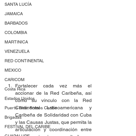
SANTA LUCÍA
JAMAICA
BARBADOS
COLOMBIA
MARTINICA
VENEZUELA
RED CONTINENTAL
MEXICO
CARICOM
Fortalecer cada vez más el 
Costa Rica
accionar de la Red Caribeña, así 
Estados Unidos
como su vínculo con la Red 
Continental Latinoamericana y 
Puerto Rico: Somos Caribe
Caribeña de Solidaridad con Cuba 
Brigadas
y las Causas Justas, que permita la 
FESTIVAL DEL CARIBE
articulación y coordinación entre 