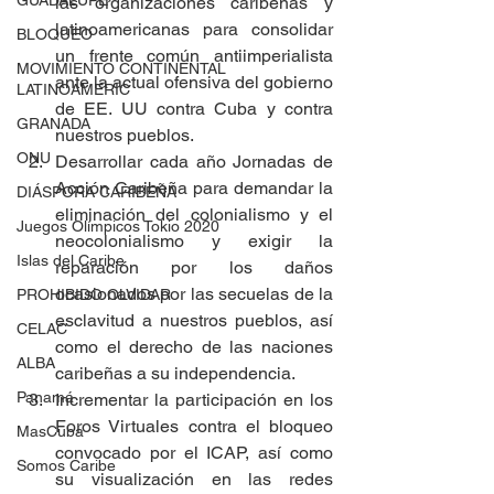
GUADALUPE
las organizaciones caribeñas y 
latinoamericanas para consolidar 
BLOQUEO
un frente común antiimperialista 
MOVIMIENTO CONTINENTAL
ante la actual ofensiva del gobierno 
LATINOAMERIC
de EE. UU contra Cuba y contra 
GRANADA
nuestros pueblos.
ONU
Desarrollar cada año Jornadas de 
Acción Caribeña para demandar la 
DIÁSPORA CARIBEÑA
eliminación del colonialismo y el 
Juegos Olímpicos Tokio 2020
neocolonialismo y exigir la 
Islas del Caribe
reparación por los daños 
ocasionados por las secuelas de la 
PROHIBIDO OLVIDAR
esclavitud a nuestros pueblos, así 
CELAC
como el derecho de las naciones 
ALBA
caribeñas a su independencia. 
Panamá
Incrementar la participación en los 
Foros Virtuales contra el bloqueo 
MasCuba
convocado por el ICAP, así como 
Somos Caribe
su visualización en las redes 