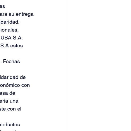
es 
ara su entrega 
idaridad.
ionales, 
CUBA S.A. 
S.A estos 
. Fechas 
idaridad de 
económico con 
casa de 
ería una 
te con el 
productos 