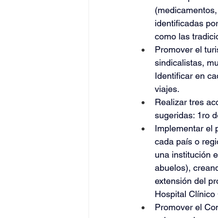
(medicamentos, j
identificadas po
como las tradici
Promover el turi
sindicalistas, 
Identificar en 
viajes.
Realizar tres a
sugeridas: 1ro 
Implementar el p
cada país o reg
una institución 
abuelos), crean
extensión del pr
Hospital Clínico
Promover el Come