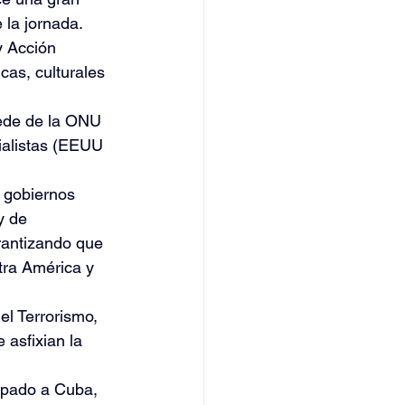
 la jornada.
y Acción 
cas, culturales 
sede de la ONU 
rialistas (EEUU 
 gobiernos 
y de 
rantizando que 
tra América y 
el Terrorismo, 
asfixian la 
urpado a Cuba, 