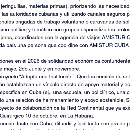
eringuillas, materias primas), priorizando las necesidad
r las autoridades cubanas y utilizando canales seguros p
onales brigadas de trabajo voluntario o caravanas de sol
smo político y temático con grupos especializados profes
mujeres, coordinados con la agencia de viajes AMISTUR 
cada país una persona que coordine con AMISTUR CUBA 
cciones en el 2026 de solidaridad económica contundente
de mayo, 2do Junte y en noviembre.
royecto “Adopta una Institución”. Que los comités de sol
ión establezcan un vínculo directo de apoyo material y 
específica en Cuba (ej., una escuela, un policlínico, una 
do una relación de hermanamiento y apoyo sostenible. S
oyecto de colaboración de la Red Continental que ya exis
 Quirúrgico 10 de octubre, en La Habana.
rcio Justo con Cuba, difundir y facilitar la compra de 