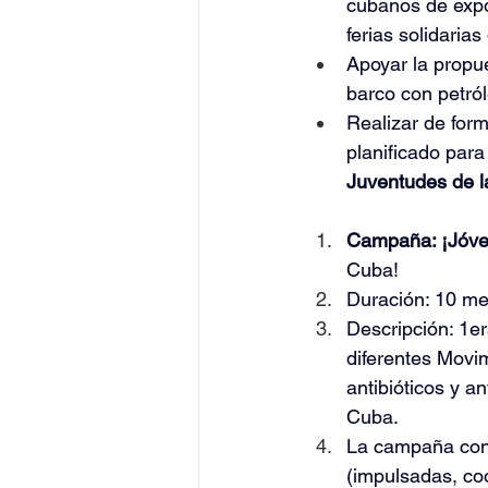
cubanos de expor
ferias solidaria
Apoyar la propu
barco con petró
Realizar de form
planificado para
Juventudes de l
Campaña: ¡Jóven
Cuba!
Duración: 10 me
Descripción: 1e
diferentes Movim
antibióticos y a
Cuba.
La campaña consi
(impulsadas, coo