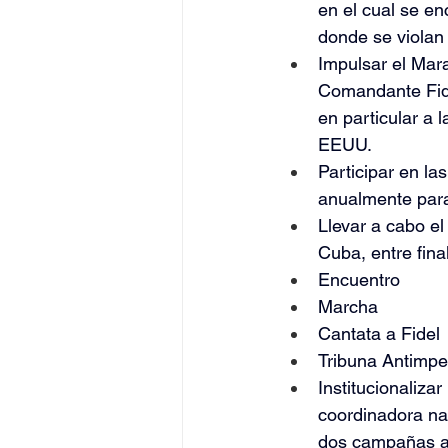
en el cual se en
donde se violan
Impulsar el Mar
Comandante Fide
en particular a 
EEUU.
Participar en la
anualmente para
Llevar a cabo e
Cuba, entre fin
Encuentro
Marcha
Cantata a Fidel
Tribuna Antimpe
Institucionaliz
coordinadora nac
dos campañas an