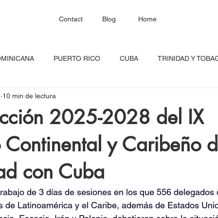
Contact
Blog
Home
OMINICANA
PUERTO RICO
CUBA
TRINIDAD Y TOBA
5
10 min de lectura
HAITÍ
SANTA LUCÍA
JAMAICA
BARBADOS
C
acción 2025-2028 del IX
 Continental y Caribeño 
RED CONTINENTAL
MEXICO
CARICOM
Costa Ric
dad con Cuba
igadas
FESTIVAL DEL CARIBE
GUADALUPE
BLOQU
rabajo de 3 días de sesiones en los que 556 delegados 
es de Latinoamérica y el Caribe, además de Estados Uni
INOAMERIC
GRANADA
ONU
DIÁSPORA CARIBEÑA