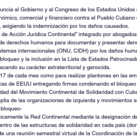
uncia al Gobierno y al Congreso de los Estados Unidos 
nómico, comercial y financiero contra el Pueblo Cubano
 exigiendo la indemnización por los daños causados.
 de Acción Jurídica Continental” integrado por abogados
de derechos humanos para documentar y presentar den
istemas internacionales (ONU, CIDH) por los daños hum
loqueo y la inclusión en la Lista de Estados Patrocinad
acando su carácter extraterritorial y genocida.
as 17 de cada mes como para realizar plantones en las e
cas de EEUU entregando firmas condenando el bloqueo 
idad del Movimiento Continental de Solidaridad con Cuba
plia de las organizaciones de izquierda y movimientos so
l bloqueo-
nicamente la Red Continental mediante la designación 
tro de las estructuras de solidaridad en cada país (don
 de una reunión semestral virtual de la Coordinación de l