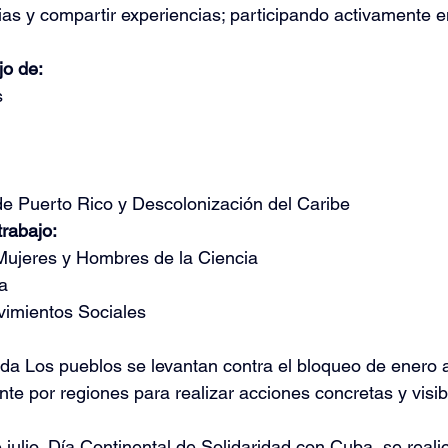
ias y compartir experiencias; participando activamente e
jo de:
s
e Puerto Rico y Descolonización del Caribe
trabajo:
 Mujeres y Hombres de la Ciencia
ra
vimientos Sociales
ada Los pueblos se levantan contra el bloqueo de enero a
ente por regiones para realizar acciones concretas y visibi
 julio, Día Continental de Solidaridad con Cuba, se reali