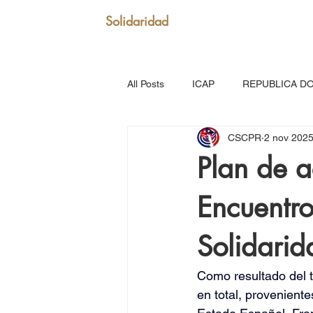
Solidaridad
All Posts
ICAP
REPUBLICA D
CSCPR
2 nov 202
SAN VICENTE Y GRANADINAS
Plan de 
Encuentro
MARTINICA
VENEZUELA
Solidari
Puerto Rico: Somos Caribe
Br
Como resultado del t
en total, provenient
MOVIMIENTO CONTINENTAL LAT