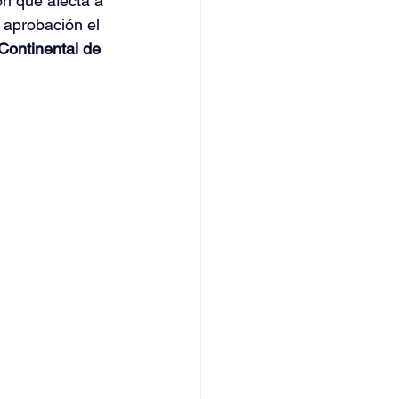
ón que afecta a 
 aprobación el 
Continental de 