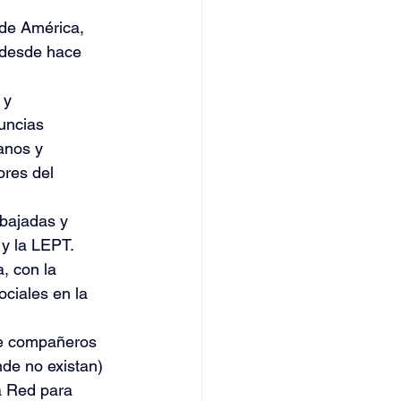
de América, 
 desde hace 
 y 
uncias 
anos y 
ores del 
mbajadas y 
y la LEPT.
, con la 
ciales en la 
de compañeros 
de no existan) 
a Red para 