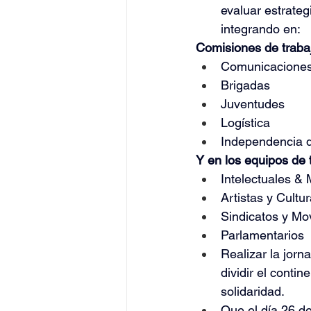
evaluar estrateg
integrando en:
Comisiones de traba
Comunicacione
Brigadas
Juventudes
Logística
Independencia d
Y en los equipos de 
Intelectuales &
Artistas y Cultu
Sindicatos y Mo
Parlamentarios
Realizar la jorn
dividir el contin
solidaridad.
Que el día 26 de