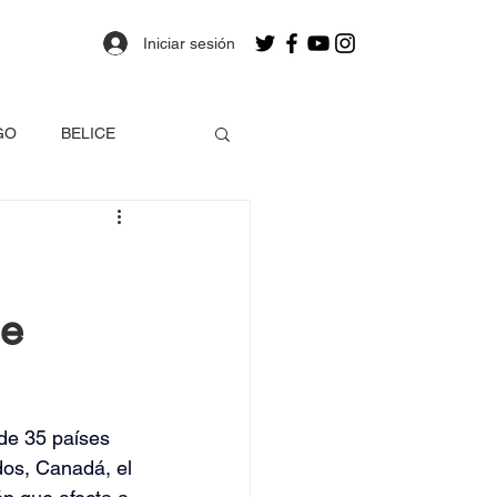
Iniciar sesión
GO
BELICE
OLOMBIA
de
a
Estados Unidos
EO
de 35 países 
dos, Canadá, el 