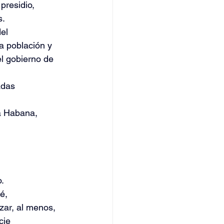
presidio, 
s.
el 
a población y 
l gobierno de 
adas 
a Habana, 
.
é, 
zar, al menos, 
cie 