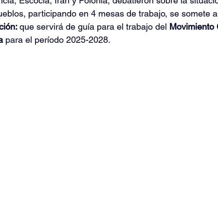
ia, Escocia, Irán y Polonia, debatieron sobre la situaci
eblos, participando en 4 mesas de trabajo, se somete a
ión: 
que servirá de guía para el trabajo del 
Movimiento 
Islas del Caribe
a
 para el período 2025-2028.