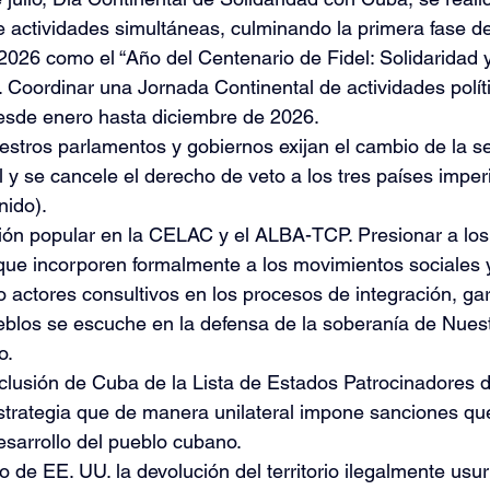
 actividades simultáneas, culminando la primera fase de
2026 como el “Año del Centenario de Fidel: Solidaridad 
”. Coordinar una Jornada Continental de actividades políti
sde enero hasta diciembre de 2026.
estros parlamentos y gobiernos exijan el cambio de la 
l y se cancele el derecho de veto a los tres países impe
nido).
ción popular en la CELAC y el ALBA-TCP. Presionar a los
ue incorporen formalmente a los movimientos sociales 
 actores consultivos en los procesos de integración, ga
ueblos se escuche en la defensa de la soberanía de Nues
o.
clusión de Cuba de la Lista de Estados Patrocinadores d
strategia que de manera unilateral impone sanciones que 
esarrollo del pueblo cubano.
no de EE. UU. la devolución del territorio ilegalmente us