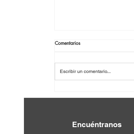
Comentarios
Escribir un comentario...
VIII Seminario Internacional
por la Paz y la Abolición de
las Bases Militares Extranjeras
Encuéntranos