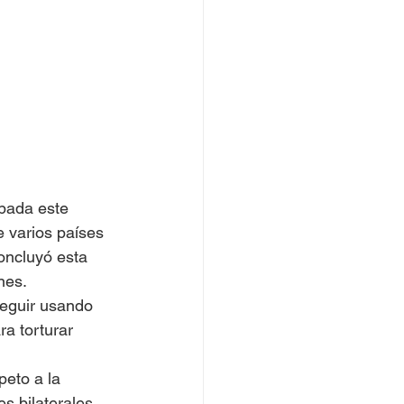
bada este 
 varios países 
oncluyó esta 
nes.
seguir usando 
a torturar 
eto a la 
s bilaterales.