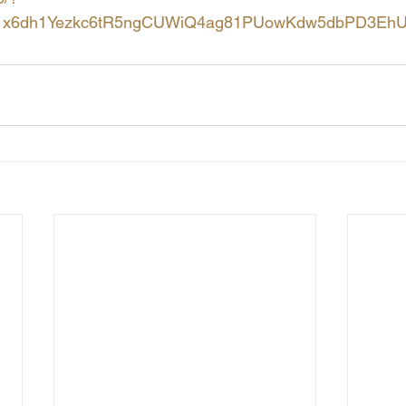
Ue1x6dh1Yezkc6tR5ngCUWiQ4ag81PUowKdw5dbPD3E