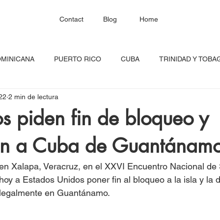
Contact
Blog
Home
OMINICANA
PUERTO RICO
CUBA
TRINIDAD Y TOBA
22
2 min de lectura
HAITÍ
SANTA LUCÍA
JAMAICA
BARBADOS
C
s piden fin de bloqueo y
ón a Cuba de Guantánam
RED CONTINENTAL
MEXICO
CARICOM
Costa Ric
en Xalapa, Veracruz, en el XXVI Encuentro Nacional de 
igadas
FESTIVAL DEL CARIBE
GUADALUPE
BLOQU
oy a Estados Unidos poner fin al bloqueo a la isla y la d
 ilegalmente en Guantánamo.
INOAMERIC
GRANADA
ONU
DIÁSPORA CARIBEÑA