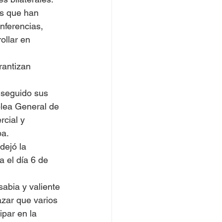
es que han 
nferencias, 
ollar en 
rantizan 
nseguido sus 
blea General de 
cial y 
ba.
dejó la 
 el día 6 de 
sabia y valiente 
zar que varios 
par en la 