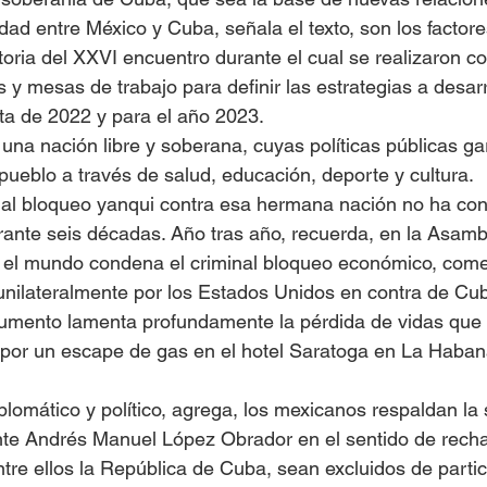
idad entre México y Cuba, señala el texto, son los factor
oria del XXVI encuentro durante el cual se realizaron co
s y mesas de trabajo para definir las estrategias a desarr
ta de 2022 y para el año 2023.
na nación libre y soberana, cuyas políticas públicas ga
 pueblo a través de salud, educación, deporte y cultura.
nal bloqueo yanqui contra esa hermana nación no ha co
rante seis décadas. Año tras año, recuerda, en la Asam
 el mundo condena el criminal bloqueo económico, comer
unilateralmente por los Estados Unidos en contra de Cu
cumento lamenta profundamente la pérdida de vidas que 
 por un escape de gas en el hotel Saratoga en La Habana
lomático y político, agrega, los mexicanos respaldan la 
nte Andrés Manuel López Obrador en el sentido de recha
tre ellos la República de Cuba, sean excluidos de partici