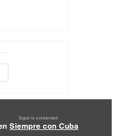
ración Final XIII
entro Nacional
zuela 2024
Sigue la solidaridad
en
Siempre con Cuba