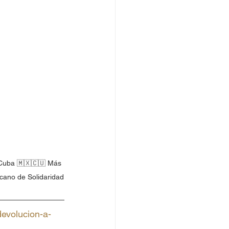
 Cuba 🇲🇽🇨🇺 Más 
cano de Solidaridad
evolucion-a-