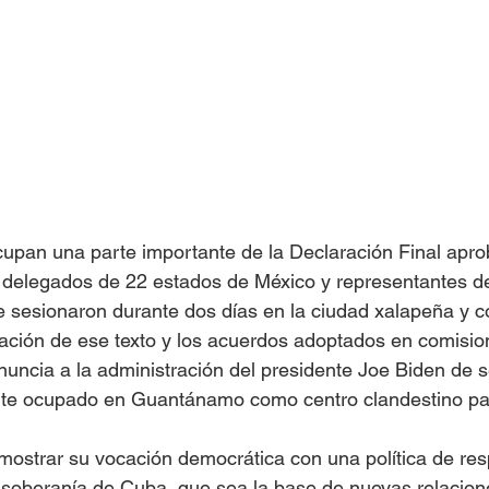
Islas del Caribe
an una parte importante de la Declaración Final apro
 delegados de 22 estados de México y representantes de
 sesionaron durante dos días en la ciudad xalapeña y c
ación de ese texto y los acuerdos adoptados en comisio
nuncia a la administración del presidente Joe Biden de 
mente ocupado en Guantánamo como centro clandestino par
ostrar su vocación democrática con una política de resp
soberanía de Cuba, que sea la base de nuevas relacione