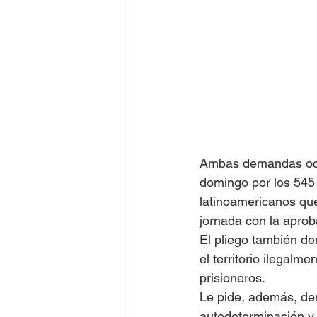
Juegos Olímpicos Tokio 2020
Ambas demandas ocup
domingo por los 545
latinoamericanos que
jornada con la aprob
El pliego también de
el territorio ilegal
prisioneros.
Le pide, además, dem
autodeterminación y 