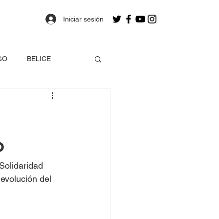
Iniciar sesión
GO
BELICE
OLOMBIA
o
a
Estados Unidos
Solidaridad 
EO
evolución del 