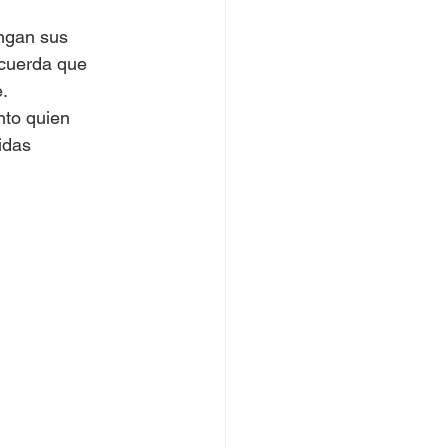
ngan sus 
ecuerda que 
.
nto quien 
idas 