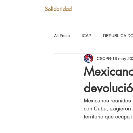
Solidaridad
All Posts
ICAP
REPUBLICA D
CSCPR
16 may 20
SAN VICENTE Y GRANADINAS
Mexicano
devoluci
MARTINICA
VENEZUELA
Mexicanos reunidos 
Puerto Rico: Somos Caribe
Br
con Cuba, exigieron h
territorio que ocupa
MOVIMIENTO CONTINENTAL LAT