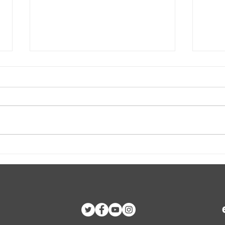
Brigada 1º de Mayo de 2024
Decla
a Cuba
Encu
Vene