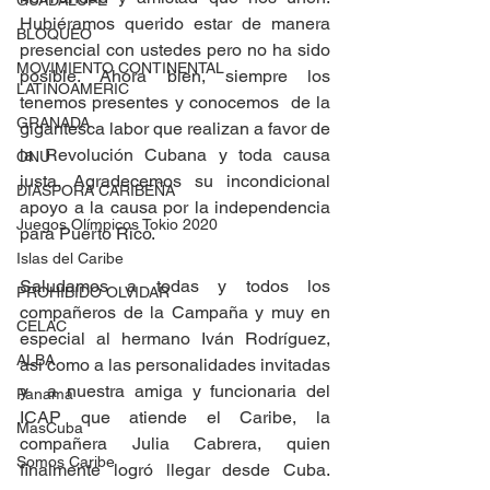
GUADALUPE
Hubiéramos querido estar de manera 
BLOQUEO
presencial con ustedes pero no ha sido 
MOVIMIENTO CONTINENTAL
posible. Ahora bien, siempre los 
LATINOAMERIC
tenemos presentes y conocemos  de la 
GRANADA
gigantesca labor que realizan a favor de 
la Revolución Cubana y toda causa 
ONU
justa. Agradecemos su incondicional 
DIÁSPORA CARIBEÑA
apoyo a la causa por la independencia 
Juegos Olímpicos Tokio 2020
para Puerto Rico.
Islas del Caribe
Saludamos a todas y todos los 
PROHIBIDO OLVIDAR
compañeros de la Campaña y muy en 
CELAC
especial al hermano Iván Rodríguez, 
ALBA
así como a las personalidades invitadas 
y  a nuestra amiga y funcionaria del 
Panamá
ICAP que atiende el Caribe, la 
MasCuba
compañera Julia Cabrera, quien 
Somos Caribe
finalmente logró llegar desde Cuba.  