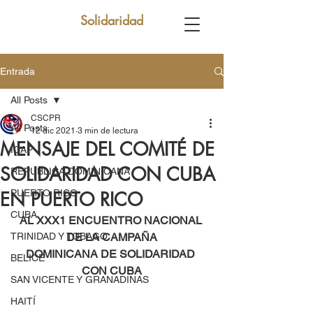
Solidaridad
Entrada
All Posts
CSCPR
All Posts
12 dic 2021
3 min de lectura
MENSAJE DEL COMITÉ DE
ICAP
SOLIDARIDAD CON CUBA
REPUBLICA DOMINICANA
PUERTO RICO
EN PUERTO RICO
CUBA
AL XXX1 ENCUENTRO NACIONAL 
TRINIDAD Y TOBAGO
DE LA CAMPAÑA
DOMINICANA DE SOLIDARIDAD 
BELICE
CON CUBA
SAN VICENTE Y GRANADINAS
HAITÍ