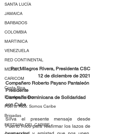
SANTA LUCÍA
JAMAICA
BARBADOS
COLOMBIA
MARTINICA
VENEZUELA
RED CONTINENTAL
Por: Milagros Rivera, Presidenta CSC
MEXICO
12 de diciembre de 2021
CARICOM
Compañero Roberto Payano Pantaleón
Costa Rica
Presidente
Campaña Dominicana de Solidaridad 
Estados Unidos
con Cuba
Puerto Rico: Somos Caribe
Brigadas
Sirva el presente mensaje desde 
FESTIVAL DEL CARIBE
Puerto Rico para reafirmar los lazos de 
hermandad y amistad que nos unen.  