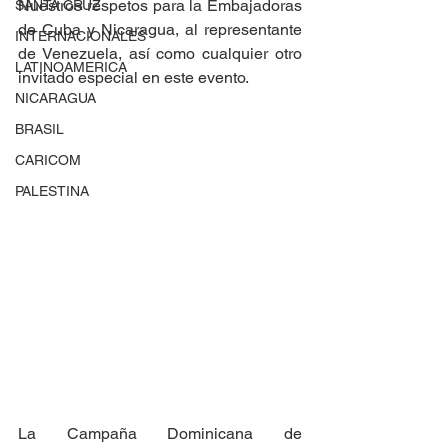
Nuestros respetos para la Embajadoras 
SANTA CRUZ
de Cuba y Nicaragua, al representante 
INTERNACIONALES
de Venezuela, así como cualquier otro 
LATINOAMERICA
invitado especial en este evento.
NICARAGUA
BRASIL
CARICOM
PALESTINA
La Campaña Dominicana de 