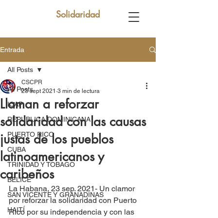
Solidaridad
Entrada
All Posts
CSCPR
All Posts
23 sept 2021
3 min de lectura
Llaman a reforzar
ICAP
solidaridad con las causas
REPUBLICA DOMINICANA
PUERTO RICO
justas de los pueblos
CUBA
latinoamericanos y
TRINIDAD Y TOBAGO
caribeños
BELICE
La Habana, 23 sep. 2021- Un clamor 
SAN VICENTE Y GRANADINAS
por reforzar la solidaridad con Puerto 
HAITÍ
Rico por su independencia y con las 