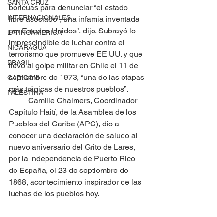
SANTA CRUZ
boricuas para denunciar “el estado 
INTERNACIONALES
libre asociado”, una infamia inventada 
por Estados Unidos”, dijo. Subrayó lo 
LATINOAMERICA
imprescindible de luchar contra el 
NICARAGUA
terrorismo que promueve EE.UU. y que 
BRASIL
llevó al golpe militar en Chile el 11 de 
septiembre de 1973, “una de las etapas 
CARICOM
más trágicas de nuestros pueblos”.
PALESTINA
	Camille Chalmers, Coordinador 
Capítulo Haití, de la Asamblea de los 
Pueblos del Caribe (APC), dio a 
conocer una declaración de saludo al 
nuevo aniversario del Grito de Lares, 
por la independencia de Puerto Rico 
de España, el 23 de septiembre de 
1868, acontecimiento inspirador de las 
luchas de los pueblos hoy.