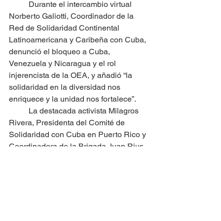
	Durante el intercambio virtual 
Norberto Galiotti, Coordinador de la 
Red de Solidaridad Continental 
Latinoamericana y Caribeña con Cuba, 
denunció el bloqueo a Cuba, 
Venezuela y Nicaragua y el rol 
injerencista de la OEA, y añadió “la 
solidaridad en la diversidad nos 
enriquece y la unidad nos fortalece”.
	La destacada activista Milagros 
Rivera, Presidenta del Comité de 
Solidaridad con Cuba en Puerto Rico y 
Coordinadora de la Brigada Juan Rius 
Rivera, agradeció la participación de 
decenas de compañeros desde 
numerosos países de la región, y 
ratificó la decisión de los patriotas 
puertorriqueños de continuar la lucha 
por la independencia fortaleciendo la 