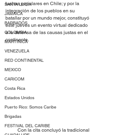
luchas populares en Chile; y por la 
SANTA LUCÍA
integración de los pueblos en su 
JAMAICA
batallar por un mundo mejor, constituyó 
BARBADOS
este jueves un evento virtual dedicado 
a la defensa de las causas justas en el 
COLOMBIA
continente.
MARTINICA
VENEZUELA
RED CONTINENTAL
MEXICO
CARICOM
Costa Rica
Estados Unidos
Puerto Rico: Somos Caribe
Brigadas
FESTIVAL DEL CARIBE
	Con la cita concluyó la tradicional 