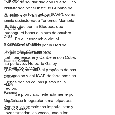
GUADALUPE
jornada de solidaridad con Puerto Rico 
convocada por el Instituto Cubano de 
BLOQUEO
Amistad con los Pueblos (ICAP), como 
MOVIMIENTO CONTINENTAL
parte de la Jornada Tenemos Memoria, 
LATINOAMERIC
Solidaridad contra Bloqueo, que 
GRANADA
proseguirá hasta el cierre de octubre.
ONU
	En el intercambio virtual, 
DIÁSPORA CARIBEÑA
coordinado también por la Red de 
Solidaridad Continental 
Juegos Olímpicos Tokio 2020
Latinoamericana y Caribeña con Cuba, 
Islas del Caribe
su portavoz, Norberto Galioy 
PROHIBIDO OLVIDAR
(Champa), se refirió al propósito de esa 
agrupación y del ICAP de fortalecer las 
CELAC
luchas por las causas justas en la 
ALBA
región.
Panamá
	Se pronunció reiteradamente por 
lograr una integración emancipadora 
MasCuba
frente a las agresiones imperialistas y 
Somos Caribe
levantar todas las voces junto a los 