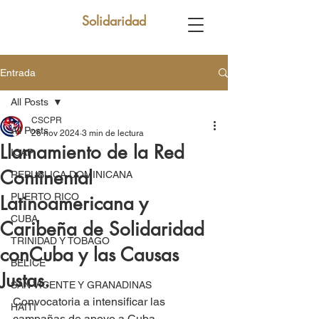
Solidaridad
Entrada
All Posts
CSCPR
All Posts
26 nov 2024
3 min de lectura
Llamamiento de la Red
ICAP
Continental
REPUBLICA DOMINICANA
PUERTO RICO
Latinoamericana y
CUBA
Caribeña de Solidaridad
TRINIDAD Y TOBAGO
conCuba y las Causas
BELICE
Justas.
SAN VICENTE Y GRANADINAS
Convocatoria a intensificar las 
HAITÍ
campañas de apoyo a Cuba.