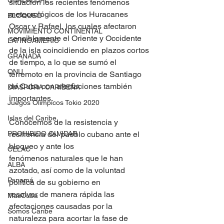
GUADALUPE
situación los recientes fenómenos 
meteorológicos de los Huracanes 
BLOQUEO
Oscar y Rafael, los cuales afectaron 
MOVIMIENTO CONTINENTAL
sensiblemente el Oriente y Occidente 
LATINOAMERIC
de la isla coincidiendo en plazos cortos 
GRANADA
de tiempo, a lo que se sumó el 
ONU
terremoto en la provincia de Santiago 
de Cuba con afectaciones también 
DIÁSPORA CARIBEÑA
importantes.
Juegos Olímpicos Tokio 2020
Islas del Caribe
Conocemos de la resistencia y 
PROHIBIDO OLVIDAR
resiliencia del pueblo cubano ante el 
bloqueo y ante los
CELAC
fenómenos naturales que le han 
ALBA
azotado, así como de la voluntad 
Panamá
política de su gobierno en
resolver de manera rápida las 
MasCuba
afectaciones causadas por la 
Somos Caribe
naturaleza para acortar la fase de 