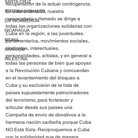
SANTA CRUZ
recuperación de la actual contingencia. 
En este entendido, nuestra 
INTERNACIONALES
convocatoria y llamado se dirige a 
LATINOAMERICA
todas las organizaciones solidarias con 
NICARAGUA
Cuba en la región, a las juventudes, 
BRASIL
parlamentarios, movimientos sociales, 
sindicatos, intelectuales, 
CARICOM
personalidades, artistas, y en general a 
PALESTINA
todas las personas de bien que apoyan 
a la Revolución Cubana y concuerdan 
en el levantamiento del bloqueo a 
Cuba y su exclusión de la lista de 
países supuestamente patrocinadores 
del terrorismo, para fortalecer y 
articular desde sus países una 
Campaña de envío de donativos a la 
hermana nación caribeña porque Cuba 
NO Está Sola. Reciproquemos a Cuba 
con la solidaridad que de manera 