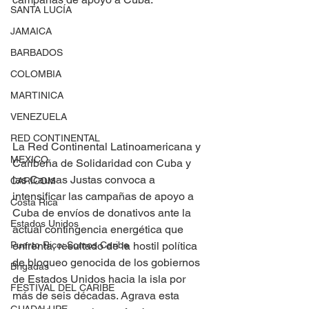
SANTA LUCÍA
JAMAICA
BARBADOS
COLOMBIA
MARTINICA
VENEZUELA
RED CONTINENTAL
La Red Continental Latinoamericana y 
MEXICO
Caribeña de Solidaridad con Cuba y 
las Causas Justas convoca a 
CARICOM
intensificar las campañas de apoyo a 
Costa Rica
Cuba de envíos de donativos ante la 
Estados Unidos
actual contingencia energética que 
Puerto Rico: Somos Caribe
enfrenta, resultado de la hostil política 
de bloqueo genocida de los gobiernos 
Brigadas
de Estados Unidos hacia la isla por 
FESTIVAL DEL CARIBE
más de seis décadas. Agrava esta 