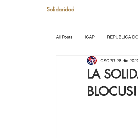
Solidaridad
All Posts
ICAP
REPUBLICA D
CSCPR
28 dic 202
SAN VICENTE Y GRANADINAS
LA SOLID
BLOCUS!
MARTINICA
VENEZUELA
Puerto Rico: Somos Caribe
Br
MOVIMIENTO CONTINENTAL LAT