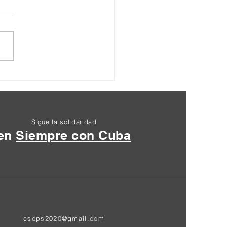
ración Final XIII
entro Nacional
zuela 2024
Sigue la solidaridad
en
Siempre con Cuba
cscps2020@gmail.com