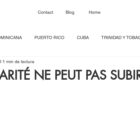
Contact
Blog
Home
OMINICANA
PUERTO RICO
CUBA
TRINIDAD Y TOBA
0
1 min de lectura
HAITÍ
SANTA LUCÍA
JAMAICA
BARBADOS
C
ARITÉ NE PEUT PAS SUBI
RED CONTINENTAL
MEXICO
CARICOM
Costa Ric
igadas
FESTIVAL DEL CARIBE
GUADALUPE
BLOQU
INOAMERIC
GRANADA
ONU
DIÁSPORA CARIBEÑA