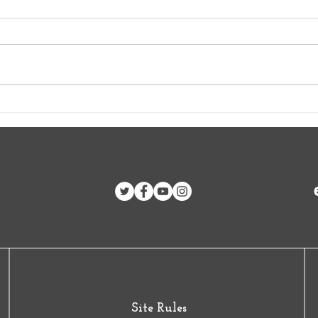
Brigada 1º de Mayo de 2024
Decla
a Cuba
Encu
Vene
Site Rules