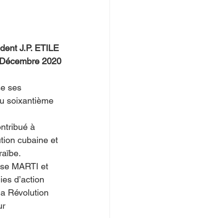
dent J.P. ETILE 
6 Décembre 2020
e ses 
du soixantième 
ntribué à 
tion cubaine et 
aïbe. 
Jose MARTI et 
ies d’action 
la Révolution 
ur 