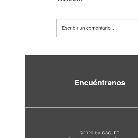
Escribir un comentario...
VIII Seminario Internacional
por la Paz y la Abolición de
las Bases Militares Extranjeras
Encuéntranos
©2020 by CSC_PR