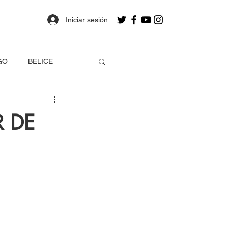
Iniciar sesión
GO
BELICE
OLOMBIA
R DE
a
Estados Unidos
EO