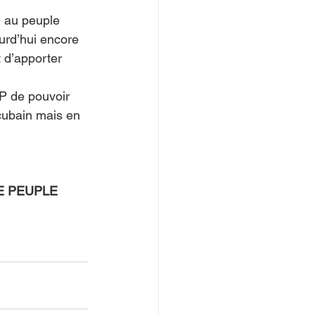
n au peuple 
urd’hui encore 
t d’apporter 
AP de pouvoir 
 cubain mais en 
E PEUPLE 