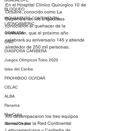
GUADALUPE
En el Hospital Clínico Quirúrgico 10 de 
BLOQUEO
Octubre, conocido como La 
MOVIMIENTO CONTINENTAL
Dependiente, los brigadistas 
LATINOAMERIC
conocieron el quehacer de la 
institución, que el próximo año 
GRANADA
celebrará su aniversario 145 y atiende 
ONU
alrededor de 250 mil personas.
DIÁSPORA CARIBEÑA
Juegos Olímpicos Tokio 2020
Islas del Caribe
PROHIBIDO OLVIDAR
CELAC
ALBA
Panamá
MasCuba
Allí desempacaron los tres equipos 
donados por la Red Continental 
Somos Caribe
Latinoamericana y Caribeña de 