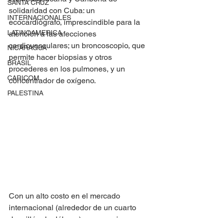
SANTA CRUZ
solidaridad con Cuba: un 
INTERNACIONALES
ecocardiógrafo, imprescindible para la 
LATINOAMERICA
atención a las afecciones 
cardiovasculares; un broncoscopio, que 
NICARAGUA
permite hacer biopsias y otros 
BRASIL
procederes en los pulmones, y un 
CARICOM
concentrador de oxígeno.
PALESTINA
Con un alto costo en el mercado 
internacional (alrededor de un cuarto 