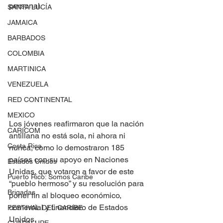
personal.
SANTA LUCÍA
JAMAICA
BARBADOS
COLOMBIA
MARTINICA
VENEZUELA
RED CONTINENTAL
MEXICO
Los jóvenes reafirmaron que la nación 
CARICOM
antillana no está sola, ni ahora ni 
Costa Rica
nunca, como lo demostraron 185 
países con su apoyo en Naciones 
Estados Unidos
Unidas, que votaron a favor de este 
Puerto Rico: Somos Caribe
“pueblo hermoso” y su resolución para 
Brigadas
poner fin al bloqueo económico, 
comercial y financiero de Estados 
FESTIVAL DEL CARIBE
Unidos.