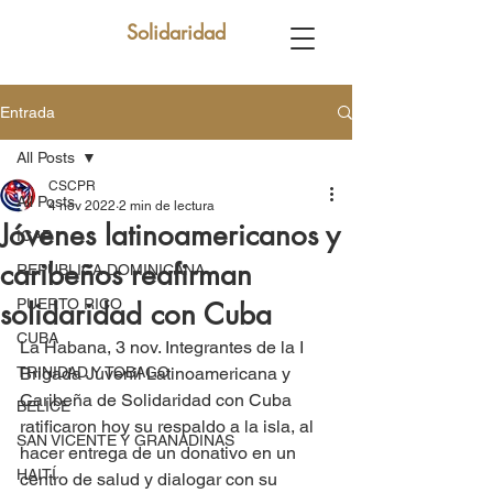
Solidaridad
Entrada
All Posts
CSCPR
All Posts
4 nov 2022
2 min de lectura
Jóvenes latinoamericanos y
ICAP
caribeños reafirman
REPUBLICA DOMINICANA
PUERTO RICO
solidaridad con Cuba
CUBA
La Habana, 3 nov. Integrantes de la I 
TRINIDAD Y TOBAGO
Brigada Juvenil Latinoamericana y 
Caribeña de Solidaridad con Cuba 
BELICE
ratificaron hoy su respaldo a la isla, al 
SAN VICENTE Y GRANADINAS
hacer entrega de un donativo en un 
HAITÍ
centro de salud y dialogar con su 