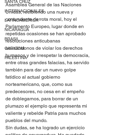
SANTA CRUZ
Asamblea General de las Naciones 
INTERNACIONALES
Unidas, recibiendo una nueva y 
contundente derrota moral, hoy el 
LATINOAMERICA
Parlamento Europeo, lugar donde en 
NICARAGUA
repetidas ocasiones se han aprobado 
BRASIL
resoluciones anticubanas 
acusándonos de violar los derechos 
CARICOM
humanos y de irrespetar la democracia, 
PALESTINA
entre otras grandes falacias, ha servido 
también para dar un nuevo golpe 
fatídico al actual gobierno 
norteamericano, que, como sus 
predecesores, no cesa en el empeño 
de doblegarnos, para borrar de un 
plumazo el ejemplo que representa mi 
valiente y rebelde Patria para muchos 
pueblos del mundo.
Sin dudas, se ha logrado un ejercicio 
político de envergadura. Ha quedado 