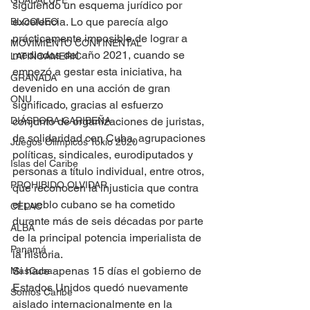
GUADALUPE
siguiendo un esquema jurídico por 
excelencia. Lo que parecía algo 
BLOQUEO
prácticamente imposible de lograr a 
MOVIMIENTO CONTINENTAL
mediados del año 2021, cuando se 
LATINOAMERIC
empezó a gestar esta iniciativa, ha 
GRANADA
devenido en una acción de gran 
ONU
significado, gracias al esfuerzo 
DIÁSPORA CARIBEÑA
conjunto de organizaciones de juristas, 
de solidaridad con Cuba, agrupaciones 
Juegos Olímpicos Tokio 2020
políticas, sindicales, eurodiputados y 
Islas del Caribe
personas a título individual, entre otros, 
PROHIBIDO OLVIDAR
que reconocen la injusticia que contra 
el pueblo cubano se ha cometido 
CELAC
durante más de seis décadas por parte 
ALBA
de la principal potencia imperialista de 
Panamá
la historia.
Si hace apenas 15 días el gobierno de 
MasCuba
Estados Unidos quedó nuevamente 
Somos Caribe
aislado internacionalmente en la 