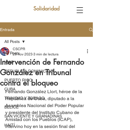
Solidaridad
Entrada
All Posts
CSCPR
All Posts
20 nov 2023
3 min de lectura
Intervención de Fernando
ICAP
González en Tribunal
REPUBLICA DOMINICANA
PUERTO RICO
contra el bloqueo
CUBA
Fernando González Llort, héroe de la 
TRINIDAD Y TOBAGO
República de Cuba, diputado a la 
Asamblea Nacional del Poder Popular 
BELICE
y presidente del Instituto Cubano de 
SAN VICENTE Y GRANADINAS
Amistad con los Pueblos (ICAP), 
HAITÍ
intervino hoy en la sesión final del 