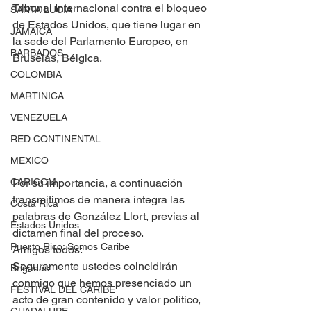
Tribunal Internacional contra el bloqueo 
SANTA LUCÍA
de Estados Unidos, que tiene lugar en 
JAMAICA
la sede del Parlamento Europeo, en 
BARBADOS
Bruselas, Bélgica.
COLOMBIA
MARTINICA
VENEZUELA
RED CONTINENTAL
MEXICO
CARICOM
Por su importancia, a continuación 
transmitimos de manera íntegra las 
Costa Rica
palabras de González Llort, previas al 
Estados Unidos
dictamen final del proceso.
Puerto Rico: Somos Caribe
Amigos todos:
Seguramente ustedes coincidirán 
Brigadas
conmigo que hemos presenciado un 
FESTIVAL DEL CARIBE
acto de gran contenido y valor político, 