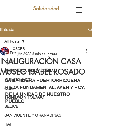
Solidaridad
Entrada
All Posts
CSCPR
All Posts
12 jun 2023
8 min de lectura
INAUGURACIÒN CASA
ICAP
MUSEO ISABEL ROSADO
REPUBLICA DOMINICANA
PUERTO RICO
LA BANDERA PUERTORRIQUENA:  
PIEZA FUNDAMENTAL, AYER Y HOY,  
CUBA
DE LA UNIDAD DE NUESTRO 
TRINIDAD Y TOBAGO
PUEBLO  
BELICE
SAN VICENTE Y GRANADINAS
HAITÍ