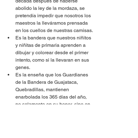
década después de haberse 
abolido la ley de la mordaza, se 
pretendía impedir que nosotros los 
maestros la lleváramos prensada 
en los cuellos de nuestras camisas.
Es la bandera que nuestros niñitos 
y niñitas de primaria aprenden a 
dibujar y colorear desde el primer 
intento, como si la llevaran en sus 
genes.
Es la enseña que los Guardianes 
de la Bandera de Guajataca, 
Quebradillas, mantienen 
enarbolada los 365 días del año, 
no solamente en su honor, sino en 
honor a Don Pedro Albizu 
Campos, nombre que también 
lleva el merendero costero donde 
esta izada.   