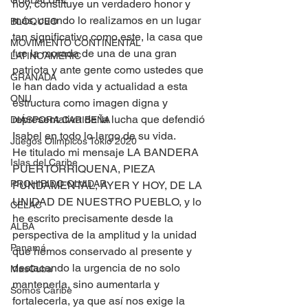
GUADALUPE
hoy, constituye un verdadero honor y 
más, cuando lo realizamos en un lugar 
BLOQUEO
tan significativo como este, la casa que 
MOVIMIENTO CONTINENTAL
fue la morada de una de una gran 
LATINOAMERIC
patriota y ante gente como ustedes que 
GRANADA
le han dado vida y actualidad a esta 
ONU
estructura como imagen digna y 
representativa de la lucha que defendió 
DIÁSPORA CARIBEÑA
Isabel en todo lo largo de su vida.  
Juegos Olímpicos Tokio 2020
He titulado mi mensaje LA BANDERA 
Islas del Caribe
PUERTORRIQUENA, PIEZA 
PROHIBIDO OLVIDAR
FUNDAMENTAL, AYER Y HOY, DE LA 
UNIDAD DE NUESTRO PUEBLO, y lo 
CELAC
he escrito precisamente desde la 
ALBA
perspectiva de la amplitud y la unidad 
Panamá
que hemos conservado al presente y 
destacando la urgencia de no solo 
MasCuba
mantenerla, sino aumentarla y 
Somos Caribe
fortalecerla, ya que así nos exige la 