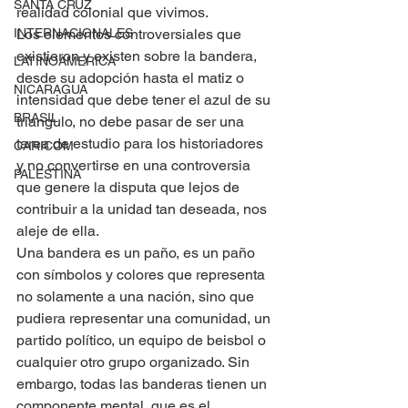
SANTA CRUZ
realidad colonial que vivimos.   
INTERNACIONALES
Los elementos controversiales que 
existieron y existen sobre la bandera, 
LATINOAMERICA
desde su adopción hasta el matiz o 
NICARAGUA
intensidad que debe tener el azul de su 
BRASIL
triangulo, no debe pasar de ser una 
tarea de estudio para los historiadores 
CARICOM
y no convertirse en una controversia 
PALESTINA
que genere la disputa que lejos de 
contribuir a la unidad tan deseada, nos 
aleje de ella.  
Una bandera es un paño, es un paño 
con símbolos y colores que representa 
no solamente a una nación, sino que 
pudiera representar una comunidad, un 
partido político, un equipo de beisbol o 
cualquier otro grupo organizado. Sin 
embargo, todas las banderas tienen un 
componente mental, que es el 