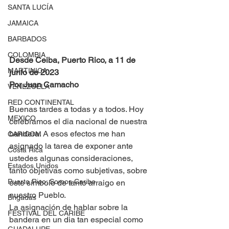
SANTA LUCÍA
JAMAICA
BARBADOS
COLOMBIA
Desde Ceiba, Puerto Rico, a 11 de 
MARTINICA
junio de 2023 
Por Juan Camacho
VENEZUELA
RED CONTINENTAL
Buenas tardes a todas y a todos. Hoy 
MEXICO
celebramos el dia nacional de nuestra 
bandera. A esos efectos me han 
CARICOM
asignado la tarea de exponer ante 
Costa Rica
ustedes algunas consideraciones, 
Estados Unidos
tanto objetivas como subjetivas, sobre 
Puerto Rico: Somos Caribe
este símbolo de tanto arraigo en 
nuestro Pueblo. 
Brigadas
La asignación de hablar sobre la 
FESTIVAL DEL CARIBE
bandera en un dia tan especial como 