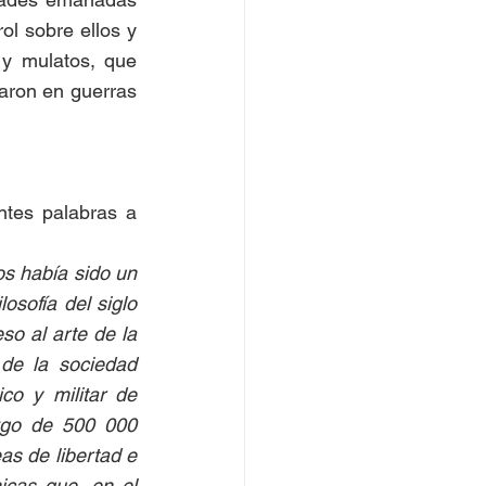
ol sobre ellos y 
 y mulatos, que 
aron en guerras 
ntes palabras a 
s había sido un 
osofía del siglo 
so al arte de la 
de la sociedad 
o y militar de 
zgo de 500 000 
s de libertad e 
icas que, en el 