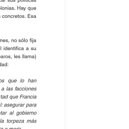
onias. Hay que 
s concretos. Esa 
s, no sólo fija 
 identifica a su 
ros, les llama) 
ad:  
os que lo han 
 las facciones 
tad que Francia 
: asegurar para 
ar al gobierno 
la torpeza más 
 o morir.  