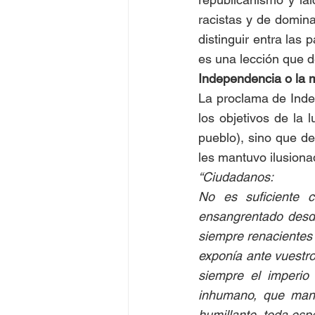
racistas y de domin
distinguir entra las 
es una lección que dej
Independencia o la m
La proclama de Indep
los objetivos de la l
pueblo), sino que de
les mantuvo ilusiona
“Ciudadanos:  
No es suficiente 
ensangrentado desde
siempre renacientes
exponía ante vuestro
siempre el imperio 
inhumano, que mant
humillante, toda esp