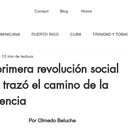
Contact
Blog
Home
OMINICANA
PUERTO RICO
CUBA
TRINIDAD Y TOBA
1
12 min de lectura
HAITÍ
SANTA LUCÍA
JAMAICA
BARBADOS
C
primera revolución social
a trazó el camino de la
RED CONTINENTAL
MEXICO
CARICOM
Costa Ric
encia
igadas
FESTIVAL DEL CARIBE
GUADALUPE
BLOQU
Por Olmedo Beluche
INOAMERIC
GRANADA
ONU
DIÁSPORA CARIBEÑA