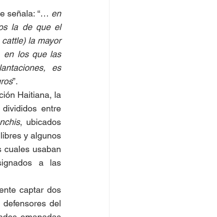
ue señala: “… 
en 
s la de que el 
attle) la mayor 
 en los que las 
antaciones, es 
gros
”.  
ón Haitiana, la 
divididos entre 
anchis
, ubicados 
ibres y algunos 
s cuales usaban 
ignados a las 
ente captar dos 
 defensores del 
dades emanadas 