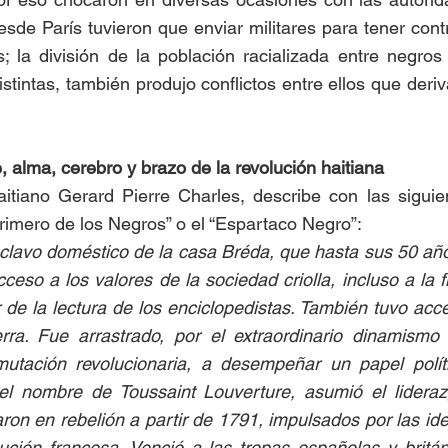
esde París tuvieron que enviar militares para tener contr
s; la división de la población racializada entre negros
stintas, también produjo conflictos entre ellos que deriv
 alma, cerebro y brazo de la revolución haitiana  
aitiano Gerard Pierre Charles, describe con las siguie
rimero de los Negros” o el “Espartaco Negro”:  
clavo doméstico de la casa Bréda, que hasta sus 50 año
eso a los valores de la sociedad criolla, incluso a la fil
r de la lectura de los enciclopedistas. También tuvo acce
erra. Fue arrastrado, por el extraordinario dinamismo 
mutación revolucionaria, a desempeñar un papel polític
el nombre de Toussaint Louverture, asumió el lidera
ron en rebelión a partir de 1791, impulsados por las idea
ución francesa. Venció a las tropas españolas y britán