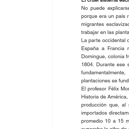
No puede explicarse
porque era un país r
migrantes esclaviza
trabajar en las plan
La parte occidental d
España a Francia 
Domingue, colonia f
1804. Durante ese si
fundamentalmente,
plantaciones se fund
El profesor Félix Mo
Historia de América,
producción que, al m
importados directam
promedio 10 a 15 mi
superaba la cifra de 