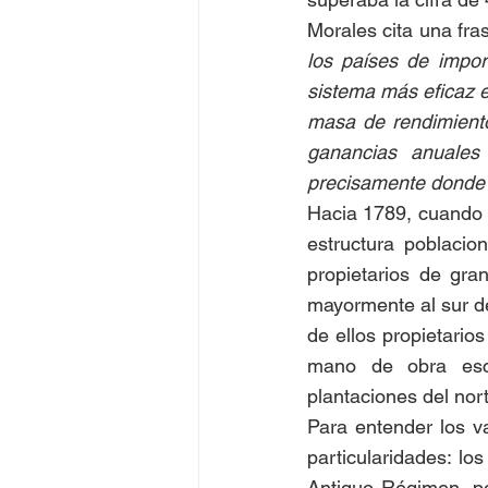
Morales cita una fra
los países de impor
sistema más eficaz e
masa de rendimiento
ganancias anuales 
precisamente donde 
Hacia 1789, cuando i
estructura poblacion
propietarios de gra
mayormente al sur de
de ellos propietari
mano de obra escl
plantaciones del norte
Para entender los va
particularidades: l
Antiguo Régimen, po