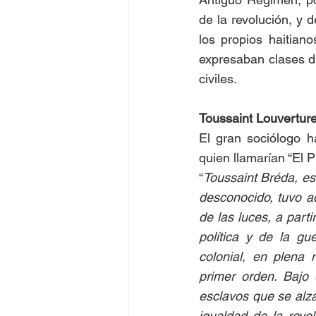
de la revolución, y d
los propios haitiano
expresaban clases di
civiles.  
Toussaint Louverture,
El gran sociólogo h
quien llamarían “El P
“
Toussaint Bréda, es
desconocido, tuvo acc
de las luces, a parti
política y de la gu
colonial, en plena 
primer orden. Bajo 
esclavos que se alza
igualdad de la revol