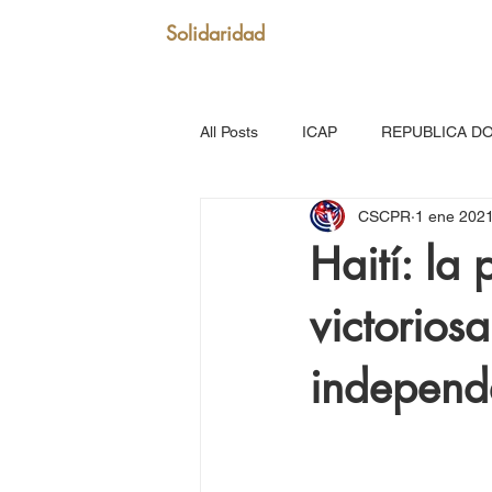
Solidaridad
All Posts
ICAP
REPUBLICA D
CSCPR
1 ene 202
SAN VICENTE Y GRANADINAS
Haití: la 
victorios
MARTINICA
VENEZUELA
independ
Puerto Rico: Somos Caribe
Br
MOVIMIENTO CONTINENTAL LAT