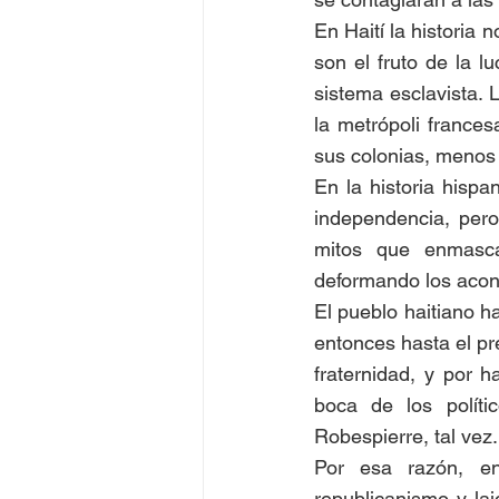
En Haití la historia 
son el fruto de la l
sistema esclavista.
la metrópoli frances
sus colonias, menos l
En la historia hispa
independencia, pero 
mitos que enmasca
deformando los acont
El pueblo haitiano h
entonces hasta el pre
fraternidad, y por 
boca de los políti
Robespierre, tal vez.
Por esa razón, en
republicanismo y laic