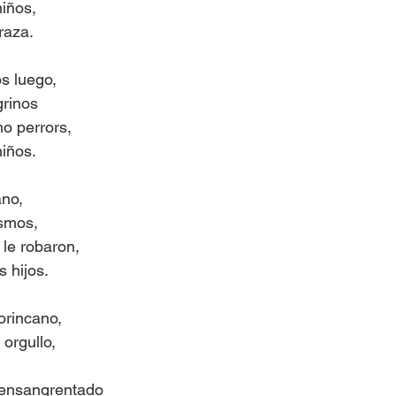
niños,
raza.
os luego,
grinos
o perrors,
niños.
no,
ismos,
 le robaron,
 hijos.
orincano,
orgullo,
 ensangrentado