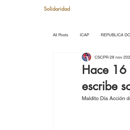
Solidaridad
All Posts
ICAP
REPUBLICA D
CSCPR
28 nov 20
SAN VICENTE Y GRANADINAS
Hace 16 
escribe s
MARTINICA
VENEZUELA
Maldito Día Acción
Puerto Rico: Somos Caribe
Br
MOVIMIENTO CONTINENTAL LAT