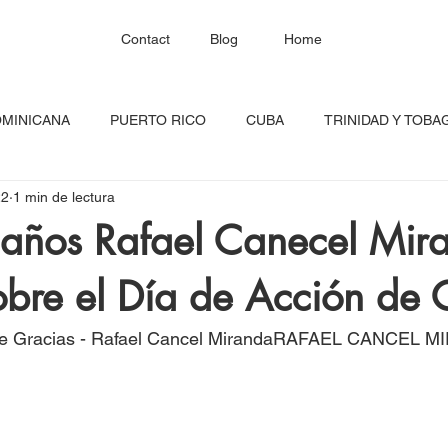
Contact
Blog
Home
OMINICANA
PUERTO RICO
CUBA
TRINIDAD Y TOBA
22
1 min de lectura
HAITÍ
SANTA LUCÍA
JAMAICA
BARBADOS
C
años Rafael Canecel Mir
obre el Día de Acción de 
RED CONTINENTAL
MEXICO
CARICOM
Costa Ric
 de Gracias - Rafael Cancel MirandaRAFAEL CANCEL 
igadas
FESTIVAL DEL CARIBE
GUADALUPE
BLOQU
INOAMERIC
GRANADA
ONU
DIÁSPORA CARIBEÑA