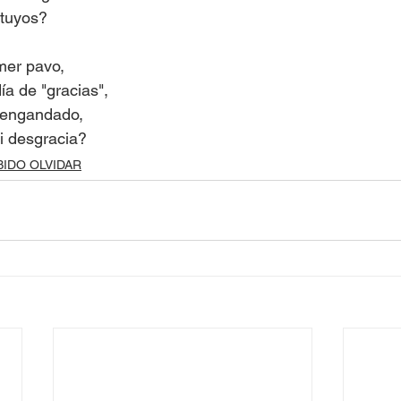
 tuyos?
er pavo,
ía de "gracias",
n engandado,
i desgracia?
BIDO OLVIDAR