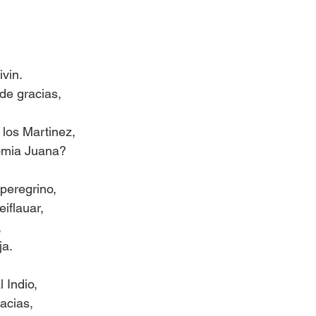
vin.
de gracias,
 los Martinez,
omia Juana?
peregrino,
iflauar,
,
ja.
 Indio,
racias,