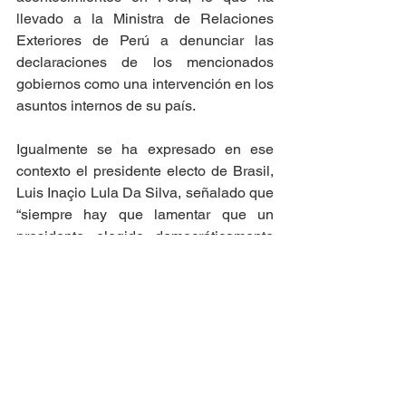
llevado a la Ministra de Relaciones 
Exteriores de Perú a denunciar las 
declaraciones de los mencionados 
gobiernos como una intervención en los 
asuntos internos de su país.  
Igualmente se ha expresado en ese 
contexto el presidente electo de Brasil, 
Luis Inaçio Lula Da Silva, señalado que 
“siempre hay que lamentar que un 
presidente elegido democráticamente 
tenga ese destino”. En sus palabras 
Lula describe no sólo lo ocurrido en el 
pasado con su compañera de partido 
Dilma Rousseff durante su gobierno; 
sino también, el escenario en el cual a 
él le tocará a partir de enero gobernar 
frente a los seguidores de Jair 