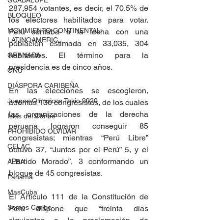
GUADALUPE
287,954 votantes, es decir, el 70.5% de 
BLOQUEO
los electores habilitados para votar. 
MOVIMIENTO CONTINENTAL
Perú contaba a la fecha con una 
LATINOAMERIC
población estimada en 33,035, 304 
habitantes. El término para la 
GRANADA
presidencia es de cinco años.
ONU
DIÁSPORA CARIBEÑA
En las elecciones se escogieron, 
Juegos Olímpicos Tokio 2020
además 130 congresistas, de los cuales 
las organizaciones de la derecha 
Islas del Caribe
peruana lograron conseguir 85 
PROHIBIDO OLVIDAR
congresistas; mientras “Perú Libre” 
CELAC
obtuvo 37, “Juntos por el Perú” 5, y el 
“Partido Morado”, 3 conformando un 
ALBA
bloque de 45 congresistas. 
Panamá
MasCuba
El Artículo 111 de la Constitución de 
Somos Caribe
Perú dispone que “treinta días 