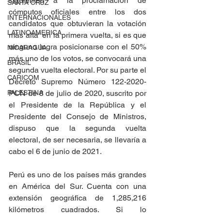
siguientes a la proclamación de 
SANTA CRUZ
cómputos oficiales entre los dos 
INTERNACIONALES
candidatos que obtuvieran la votación 
LATINOAMERICA
más alta” en la primera vuelta, si es que 
ninguno logra posicionarse con el 50% 
NICARAGUA
más uno de los votos, se convocará una 
BRASIL
segunda vuelta electoral. Por su parte el 
CARICOM
Decreto Supremo Número 122-2020-
PCN de 8 de julio de 2020, suscrito por 
PALESTINA
el Presidente de la República y el 
Presidente del Consejo de Ministros, 
dispuso que la segunda vuelta 
electoral, de ser necesaria, se llevaría a 
cabo el 6 de junio de 2021. 
Perú es uno de los países más grandes 
en América del Sur. Cuenta con una 
extensión geográfica de 1,285,216 
kilómetros cuadrados. Si lo 