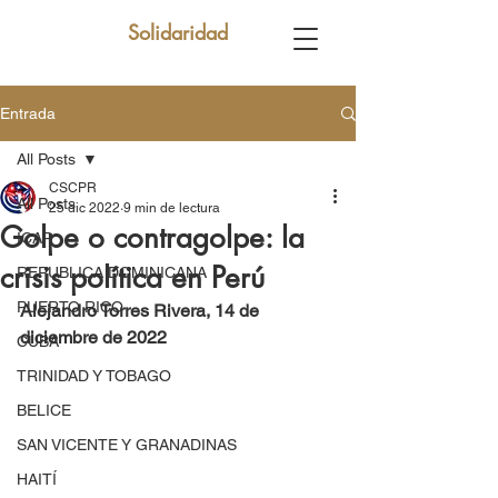
Solidaridad
Entrada
All Posts
CSCPR
All Posts
25 dic 2022
9 min de lectura
Golpe o contragolpe: la
ICAP
crisis política en Perú
REPUBLICA DOMINICANA
PUERTO RICO
Alejandro Torres Rivera, 14 de 
diciembre de 2022 
CUBA
TRINIDAD Y TOBAGO
BELICE
SAN VICENTE Y GRANADINAS
HAITÍ