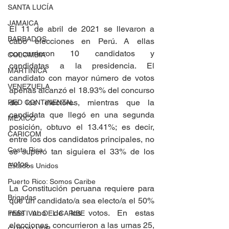
SANTA LUCÍA
JAMAICA
El 11 de abril de 2021 se llevaron a 
BARBADOS
cabo elecciones en Perú. A ellas 
concurrieron 10 candidatos y 
COLOMBIA
candidatas a la presidencia. El 
MARTINICA
candidato con mayor número de votos 
VENEZUELA
apenas alcanzó el 18.93% del concurso 
de los electores, mientras que la 
RED CONTINENTAL
candidata que llegó en una segunda 
MEXICO
posición, obtuvo el 13.41%; es decir, 
CARICOM
entre los dos candidatos principales, no 
Costa Rica
se superó tan siguiera el 33% de los 
votos.
Estados Unidos
Puerto Rico: Somos Caribe
La Constitución peruana requiere para 
Brigadas
que un candidato/a sea electo/a el 50% 
más uno de los votos. En estas 
FESTIVAL DEL CARIBE
elecciones, concurrieron a las urnas 25, 