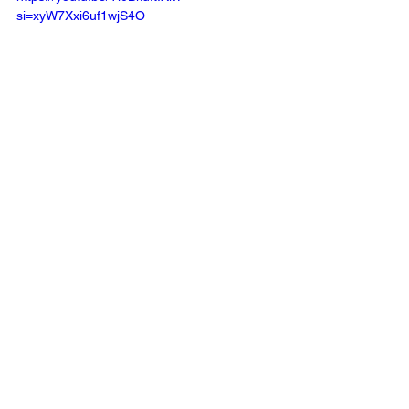
si=xyW7Xxi6uf1wjS4O
Ver todo
Entradas recientes