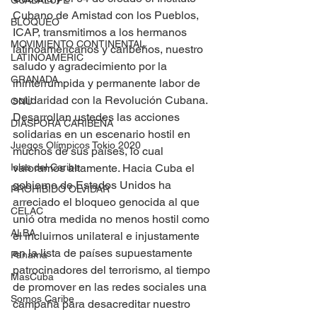
GUADALUPE
Cubano de Amistad con los Pueblos, 
BLOQUEO
ICAP, transmitimos a los hermanos 
MOVIMIENTO CONTINENTAL
latinoamericanos y caribeños, nuestro 
LATINOAMERIC
saludo y agradecimiento por la 
GRANADA
ininterrumpida y permanente labor de 
solidaridad con la Revolución Cubana.
ONU
Desarrollan ustedes las acciones 
DIÁSPORA CARIBEÑA
solidarias en un escenario hostil en 
Juegos Olímpicos Tokio 2020
muchos de sus países, lo cual 
Islas del Caribe
valoramos altamente. Hacia Cuba el 
gobierno de Estados Unidos ha 
PROHIBIDO OLVIDAR
arreciado el bloqueo genocida al que 
CELAC
unió otra medida no menos hostil como 
ALBA
el incluirnos unilateral e injustamente 
en la lista de países supuestamente 
Panamá
patrocinadores del terrorismo, al tiempo 
MasCuba
de promover en las redes sociales una 
Somos Caribe
campaña para desacreditar nuestro 