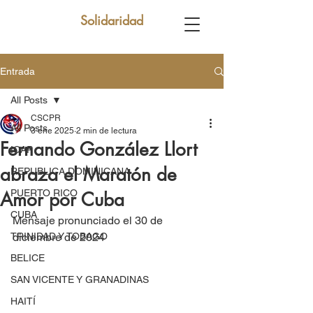
Solidaridad
Entrada
All Posts
CSCPR
All Posts
3 ene 2025
2 min de lectura
Fernando González Llort
ICAP
abraza el Maratón de
REPUBLICA DOMINICANA
PUERTO RICO
Amor por Cuba
CUBA
Mensaje pronunciado el 30 de 
TRINIDAD Y TOBAGO
diciembre de 2024
BELICE
SAN VICENTE Y GRANADINAS
HAITÍ