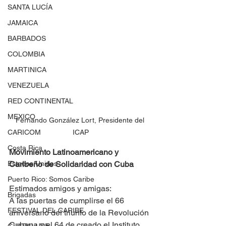
SANTA LUCÍA
JAMAICA
BARBADOS
COLOMBIA
MARTINICA
VENEZUELA
RED CONTINENTAL
MEXICO
Fernando González Lort, Presidente del 
CARICOM
ICAP
Costa Rica
Movimiento Latinoamericano y 
Estados Unidos
Caribeño de Solidaridad con Cuba
Puerto Rico: Somos Caribe
Estimados amigos y amigas:
Brigadas
A las puertas de cumplirse el 66 
FESTIVAL DEL CARIBE
aniversario del triunfo de la Revolución 
Cubana y el 64 de creado el Instituto 