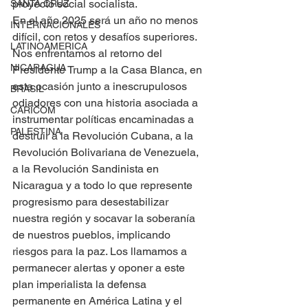
proyecto social socialista.
SANTA CRUZ
En el año 2025 será un año no menos 
INTERNACIONALES
difícil, con retos y desafíos superiores. 
LATINOAMERICA
Nos enfrentamos al retorno del 
NICARAGUA
Presidente Trump a la Casa Blanca, en 
esta ocasión junto a inescrupulosos 
BRASIL
odiadores con una historia asociada a 
CARICOM
instrumentar políticas encaminadas a 
PALESTINA
destruir a la Revolución Cubana, a la 
Revolución Bolivariana de Venezuela, 
a la Revolución Sandinista en 
Nicaragua y a todo lo que represente 
progresismo para desestabilizar 
nuestra región y socavar la soberanía 
de nuestros pueblos, implicando 
riesgos para la paz. Los llamamos a 
permanecer alertas y oponer a este 
plan imperialista la defensa 
permanente en América Latina y el 