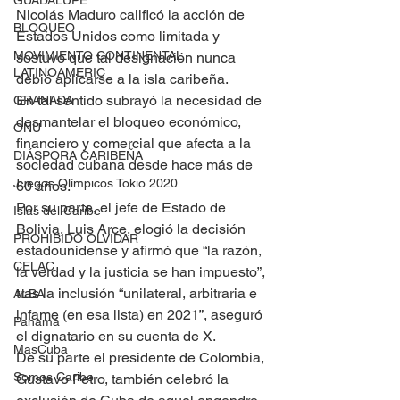
GUADALUPE
Nicolás Maduro calificó la acción de 
BLOQUEO
Estados Unidos como limitada y 
MOVIMIENTO CONTINENTAL
sostuvo que tal designación nunca 
LATINOAMERIC
debió aplicarse a la isla caribeña.
En tal sentido subrayó la necesidad de 
GRANADA
desmantelar el bloqueo económico, 
ONU
financiero y comercial que afecta a la 
DIÁSPORA CARIBEÑA
sociedad cubana desde hace más de 
Juegos Olímpicos Tokio 2020
60 años.
Por su parte, el jefe de Estado de 
Islas del Caribe
Bolivia, Luis Arce, elogió la decisión 
PROHIBIDO OLVIDAR
estadounidense y afirmó que “la razón, 
CELAC
la verdad y la justicia se han impuesto”, 
tras la inclusión “unilateral, arbitraria e 
ALBA
infame (en esa lista) en 2021”, aseguró 
Panamá
el dignatario en su cuenta de X.
MasCuba
De su parte el presidente de Colombia, 
Somos Caribe
Gustavo Petro, también celebró la 