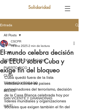
Solidaridad
Entrada
All Posts
CSCPR
All Posts
16 ene 2025
2 min de lectura
El mundo celebra decisión
ICAP
de EEUU sobre Cuba y
REPUBLICA DOMINICANA
PUERTO RICO
exige fin del bloqueo
CUBA
Cuba quedó fuera de la lista 
TRINIDAD Y TOBAGO
estadounidense de países 
patrocinadores del terrorismo, decisión 
BELICE
de la Casa Blanca celebrada hoy por 
SAN VICENTE Y GRANADINAS
líderes mundiales y organizaciones 
HAITÍ
sociales que exigen también el fin del 