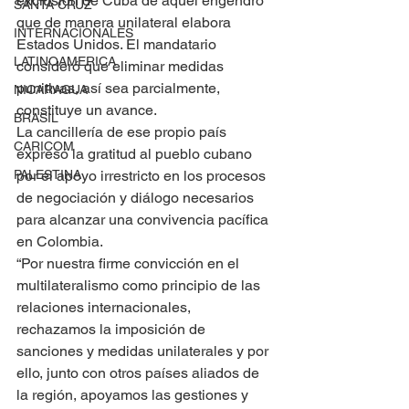
exclusión de Cuba de aquel engendro 
SANTA CRUZ
que de manera unilateral elabora 
INTERNACIONALES
Estados Unidos. El mandatario 
LATINOAMERICA
consideró que eliminar medidas 
punitivas, así sea parcialmente, 
NICARAGUA
constituye un avance.
BRASIL
La cancillería de ese propio país 
CARICOM
expresó la gratitud al pueblo cubano 
PALESTINA
por el apoyo irrestricto en los procesos 
de negociación y diálogo necesarios 
para alcanzar una convivencia pacífica 
en Colombia.
“Por nuestra firme convicción en el 
multilateralismo como principio de las 
relaciones internacionales, 
rechazamos la imposición de 
sanciones y medidas unilaterales y por 
ello, junto con otros países aliados de 
la región, apoyamos las gestiones y 