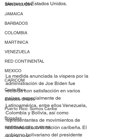
bloqueo de Estados Unidos.
SANTA LUCÍA
JAMAICA
BARBADOS
COLOMBIA
MARTINICA
VENEZUELA
RED CONTINENTAL
MEXICO
La medida anunciada la víspera por la 
CARICOM
administración de Joe Biden fue 
Costa Rica
recibida con satisfacción en varios 
países, especialmente de 
Estados Unidos
Latinoamérica, entre ellos Venezuela, 
Puerto Rico: Somos Caribe
Colombia y Bolivia, así como 
Brigadas
representantes de movimientos de 
solidaridad con la nación caribeña. El 
FESTIVAL DEL CARIBE
gobierno bolivariano del presidente 