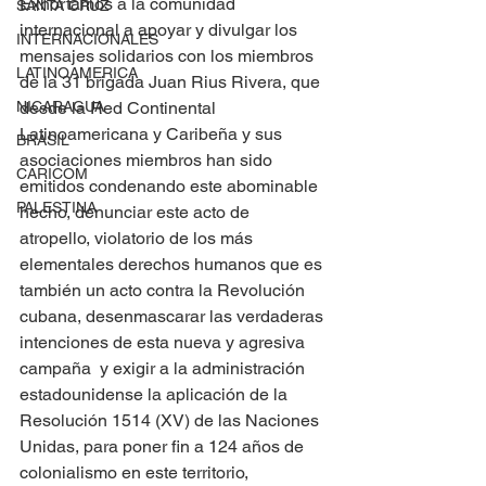
Exhortamos a la comunidad 
SANTA CRUZ
internacional a apoyar y divulgar los 
INTERNACIONALES
mensajes solidarios con los miembros 
LATINOAMERICA
de la 31 brigada Juan Rius Rivera, que 
desde la Red Continental 
NICARAGUA
Latinoamericana y Caribeña y sus 
BRASIL
asociaciones miembros han sido 
CARICOM
emitidos condenando este abominable 
PALESTINA
hecho, denunciar este acto de 
atropello, violatorio de los más 
elementales derechos humanos que es 
también un acto contra la Revolución 
cubana, desenmascarar las verdaderas 
intenciones de esta nueva y agresiva 
campaña  y exigir a la administración 
estadounidense la aplicación de la 
Resolución 1514 (XV) de las Naciones 
Unidas, para poner fin a 124 años de 
colonialismo en este territorio, 