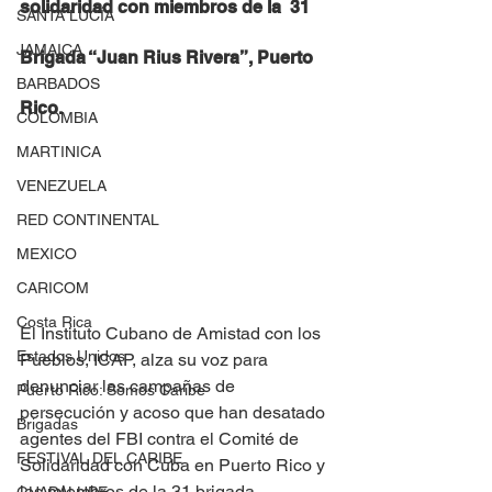
solidaridad con miembros de la  31 
SANTA LUCÍA
JAMAICA
Brigada “Juan Rius Rivera”, Puerto 
BARBADOS
Rico.
COLOMBIA
MARTINICA
VENEZUELA
RED CONTINENTAL
MEXICO
CARICOM
Costa Rica
El Instituto Cubano de Amistad con los 
Estados Unidos
Pueblos, ICAP, alza su voz para 
denunciar las campañas de 
Puerto Rico: Somos Caribe
persecución y acoso que han desatado 
Brigadas
agentes del FBI contra el Comité de 
FESTIVAL DEL CARIBE
Solidaridad con Cuba en Puerto Rico y 
los miembros de la 31 brigada 