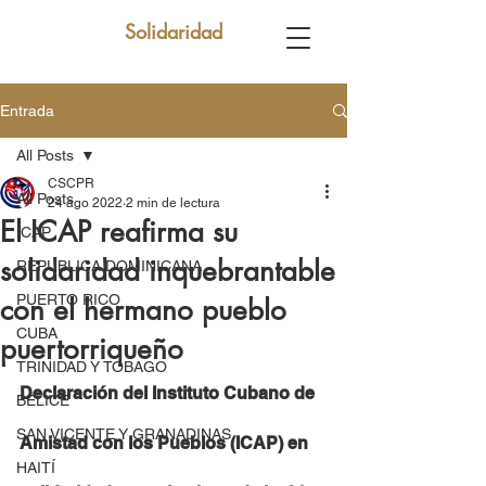
Solidaridad
Entrada
All Posts
CSCPR
All Posts
24 ago 2022
2 min de lectura
El ICAP reafirma su
ICAP
solidaridad inquebrantable
REPUBLICA DOMINICANA
PUERTO RICO
con el hermano pueblo
CUBA
puertorriqueño
TRINIDAD Y TOBAGO
Declaración del Instituto Cubano de 
BELICE
SAN VICENTE Y GRANADINAS
Amistad con los Pueblos (ICAP) en 
HAITÍ