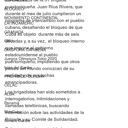
GUADALUPE
puertorriqueña  Juan Rius Rivera, que 
BLOQUEO
durante el mes de julio cumplieron un 
MOVIMIENTO CONTINENTAL
programa de intercambio con el pueblo 
LATINOAMERIC
cubano, desafiando el bloqueo de que 
GRANADA
Cuba es objeto  durante más de seis 
décadas y, a su vez,  el bloqueo interno 
ONU
que impone el gobierno 
DIÁSPORA CARIBEÑA
estadounidense al pueblo 
Juegos Olímpicos Tokio 2020
puertorriqueño, impidiendo que otros 
Islas del Caribe
países del mundo conozcan de su 
realidad y de sus luchas 
PROHIBIDO OLVIDAR
emancipadoras.
CELAC
Los brigadistas han sido sometidos a 
ALBA
interrogatorios, intimidaciones y 
Panamá
llamadas telefónicas, buscando 
MasCuba
información sobre las actividades de la 
Brigada y su Comité de Solidaridad.
Somos Caribe