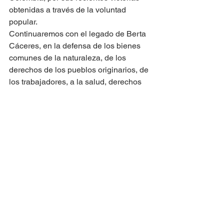
obtenidas a través de la voluntad 
popular.
Continuaremos con el legado de Berta 
Cáceres, en la defensa de los bienes 
comunes de la naturaleza, de los 
derechos de los pueblos originarios, de 
los trabajadores, a la salud, derechos 
de la mujer y de la familia, su lucha 
contra la persecución de líderes 
indígenas y afrodescendientes; a la vez 
nos solidarizamos con el COPINH y 
sus familiares, exigiendo justicia para 
Berta y cárcel para los autores 
intelectuales de su asesinato.
“Despertemos humanidad, ya no hay 
más tiempo. Despertemos”
Las y los brigadistas de la I Brigada 
juvenil latinoamericana y caribeña de 