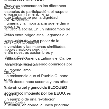
GUADALUPE
Pudimos constatar en los diferentes 
BLOQUEO
espacios de participación, el respeto 
MOVIMIENTO CONTINENTAL
que Cuba tiene por la dignidad 
LATINOAMERIC
humana y la importancia que le dan a 
GRANADA
la justicia social. En un intercambio de 
ideas entre brigadistas, llegamos a la 
ONU
conclusión de que a pesar de la 
DIÁSPORA CARIBEÑA
diversidad y las muchas similitudes 
Juegos Olímpicos Tokio 2020
entre nuestras costumbres y 
Islas del Caribe
tradiciones, América Latina y el Caribe 
han sido y siguen siendo oprimidos por 
PROHIBIDO OLVIDAR
el Imperialismo.
CELAC
La resistencia que el Pueblo Cubano 
ALBA
tiene desde hace sesenta y tres años 
ante un 
cruel y genocida BLOQUEO 
Panamá
económico impuesto por los EEUU,
 es 
MasCuba
un ejemplo de una revolución 
Somos Caribe
auténtica, en donde la única prioridad 