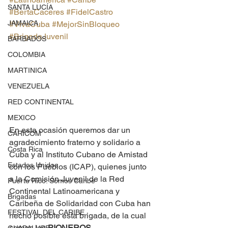
SANTA LUCÍA
#BertaCaceres
#FidelCastro
JAMAICA
#VivaCuba
#MejorSinBloqueo
#BrigadaJuvenil
BARBADOS
COLOMBIA
MARTINICA
VENEZUELA
RED CONTINENTAL
MEXICO
En esta ocasión queremos dar un 
CARICOM
agradecimiento fraterno y solidario a 
Costa Rica
Cuba y al Instituto Cubano de Amistad 
Estados Unidos
con los Pueblos (ICAP), quienes junto 
a la Comisión Juvenil de la Red 
Puerto Rico: Somos Caribe
Continental Latinoamericana y 
Brigadas
Caribeña de Solidaridad con Cuba han 
FESTIVAL DEL CARIBE
hecho posible esta brigada, de la cual 
somos los 
PIONEROS
.