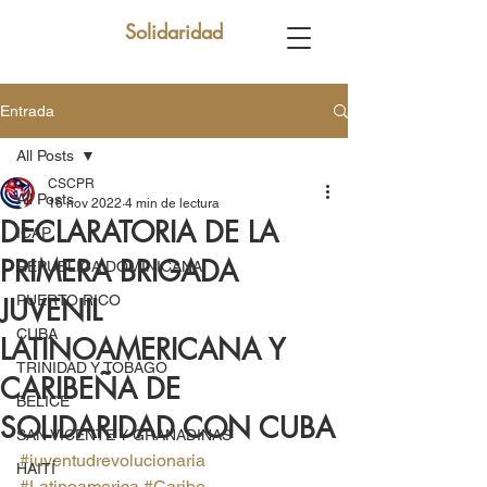
Solidaridad
Entrada
All Posts
CSCPR
All Posts
16 nov 2022
4 min de lectura
DECLARATORIA DE LA
ICAP
PRIMERA BRIGADA
REPUBLICA DOMINICANA
PUERTO RICO
JUVENIL
CUBA
LATINOAMERICANA Y
TRINIDAD Y TOBAGO
CARIBEÑA DE
BELICE
SOLIDARIDAD CON CUBA
SAN VICENTE Y GRANADINAS
#juventudrevolucionaria
HAITÍ
#Latinoamerica
#Caribe