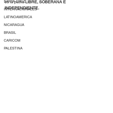
SANTA CRUZ
es la patria 
LIBRE, SOBERANA E 
INDEPENDIENTE.
INTERNACIONALES
LATINOAMERICA
NICARAGUA
BRASIL
CARICOM
PALESTINA