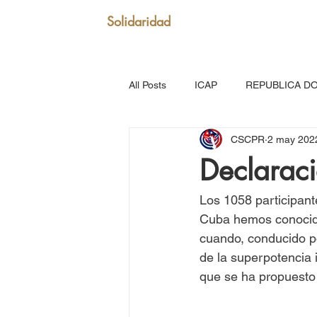
Solidaridad
All Posts
ICAP
REPUBLICA D
CSCPR
2 may 202
SAN VICENTE Y GRANADINAS
Declarac
MARTINICA
VENEZUELA
Los 1058 participant
Cuba hemos conocido
cuando, conducido po
Puerto Rico: Somos Caribe
Br
de la superpotencia 
que se ha propuesto c
MOVIMIENTO CONTINENTAL LAT