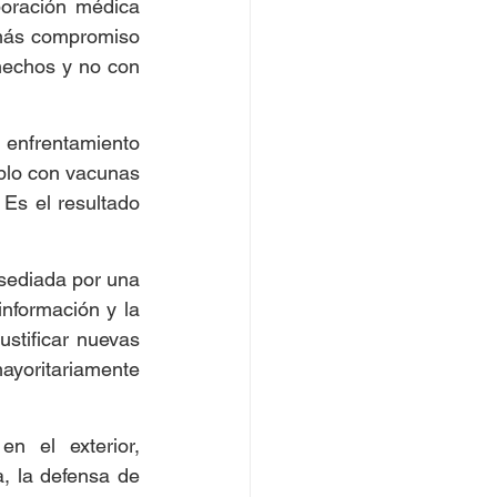
boración médica 
más compromiso 
hechos y no con 
enfrentamiento 
blo con vacunas 
Es el resultado 
ediada por una 
nformación y la 
ustificar nuevas 
mayoritariamente 
 el exterior, 
 la defensa de 