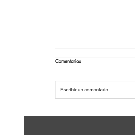
Comentarios
Escribir un comentario...
VIII Seminario Internacional
por la Paz y la Abolición de
las Bases Militares Extranjeras