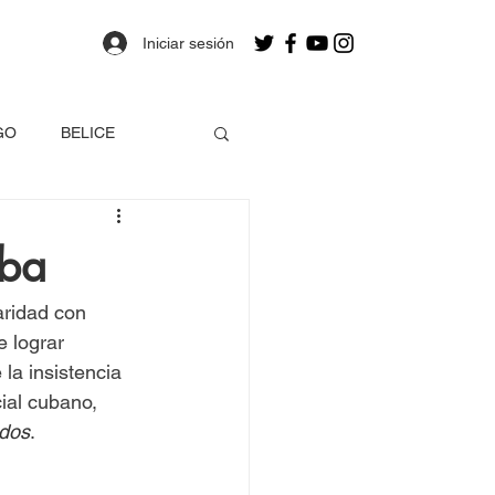
Iniciar sesión
GO
BELICE
OLOMBIA
uba
a
Estados Unidos
aridad con 
 lograr 
la insistencia 
EO
ial cubano, 
odos
.