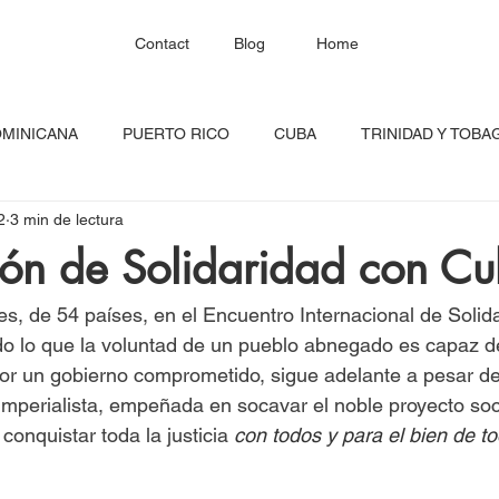
Contact
Blog
Home
OMINICANA
PUERTO RICO
CUBA
TRINIDAD Y TOBA
2
3 min de lectura
HAITÍ
SANTA LUCÍA
JAMAICA
BARBADOS
C
ión de Solidaridad con C
RED CONTINENTAL
MEXICO
CARICOM
Costa Ric
es, de 54 países, en el Encuentro Internacional de Solid
 lo que la voluntad de un pueblo abnegado es capaz de
r un gobierno comprometido, sigue adelante a pesar de 
igadas
FESTIVAL DEL CARIBE
GUADALUPE
BLOQU
imperialista, empeñada en socavar el noble proyecto soc
onquistar toda la justicia 
con todos y para el bien de t
INOAMERIC
GRANADA
ONU
DIÁSPORA CARIBEÑA