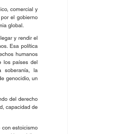
co, comercial y 
por el gobierno 
ia global.
egar y rendir el 
os. Esa política 
erechos humanos 
los países del 
soberanía, la 
e genocidio, un 
ndo del derecho 
d, capacidad de 
 con estoicismo 