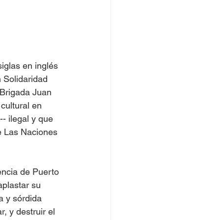
glas en inglés 
 Solidaridad  
 Brigada Juan 
cultural en 
- ilegal y que 
e Las Naciones 
ncia de Puerto 
aplastar su 
a y sórdida 
 y destruir el 