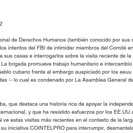
Islas del Caribe
2
onal de Derechos Humanos (también conocido por sus si
s intentos del FBI de intimidar miembros del Comité en
 sus casas e interrogarlos sobre la visita reciente de la
 La brigada promueve trabajo humanitario e intercambio 
ueblo cubano frente al embargo auspiciado por los eeuu -
das -- lo cual es condenado por La Asamblea General d
, que destaca una historia rica de apoyar la independe
ternacional, y que ha resistido esfuerzos por los EE.UU 
e estas visitas más recientes en el contexto de la larg
y su iniciativa COINTELPRO para interrumpir, desmantelar,