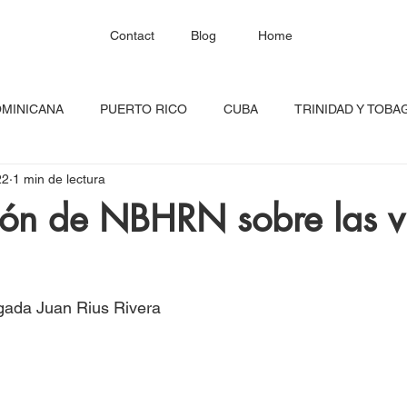
Contact
Blog
Home
OMINICANA
PUERTO RICO
CUBA
TRINIDAD Y TOBA
22
1 min de lectura
HAITÍ
SANTA LUCÍA
JAMAICA
BARBADOS
C
ón de NBHRN sobre las vi
RED CONTINENTAL
MEXICO
CARICOM
Costa Ric
igada Juan Rius Rivera
igadas
FESTIVAL DEL CARIBE
GUADALUPE
BLOQU
INOAMERIC
GRANADA
ONU
DIÁSPORA CARIBEÑA