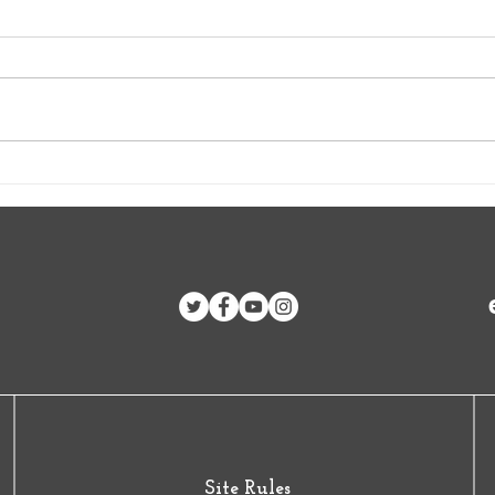
Dominicanos solidarios
VIII 
rechazan intervención militar
por l
en Haití
las B
Site Rules