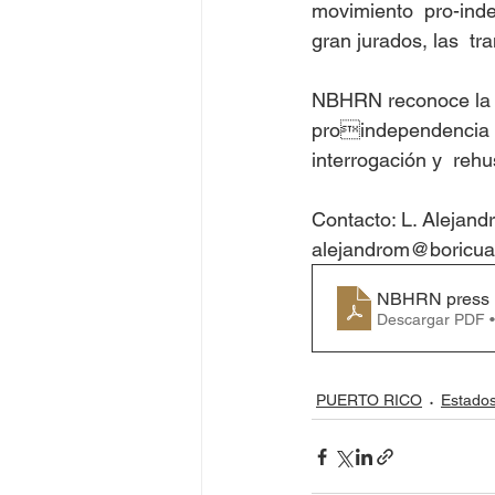
movimiento  pro-indep
gran jurados, las  tr
NBHRN reconoce la or
proindependencia fr
interrogación y  reh
Contacto: L. Alejand
alejandrom@boricua
NBHRN press r
Descargar PDF 
PUERTO RICO
Estado