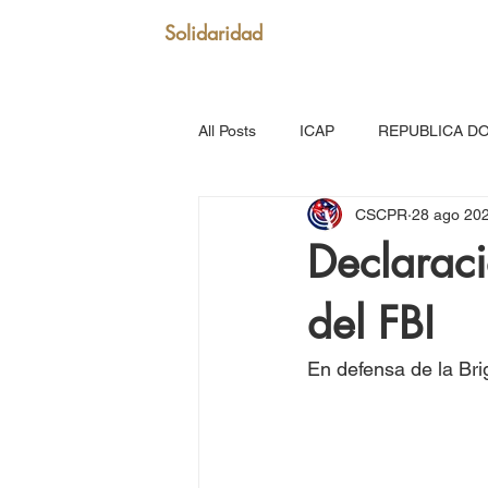
Solidaridad
All Posts
ICAP
REPUBLICA D
CSCPR
28 ago 20
SAN VICENTE Y GRANADINAS
Declaraci
del FBI
MARTINICA
VENEZUELA
En defensa de la Br
Puerto Rico: Somos Caribe
Br
MOVIMIENTO CONTINENTAL LAT