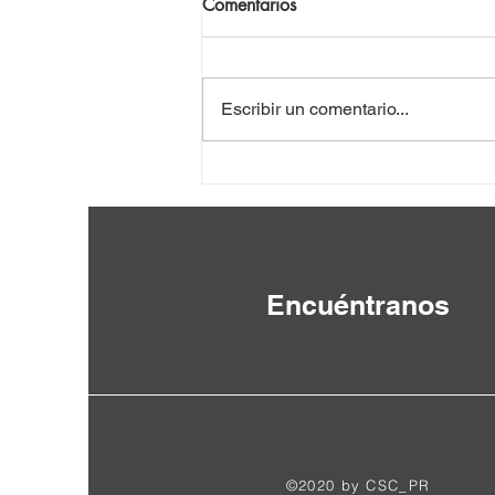
Comentarios
Escribir un comentario...
Anténor Firmin: un intelectual
rescatado del olvido [de Haití]
Encuéntranos
©2020 by CSC_PR