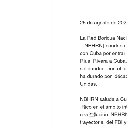
Juegos Olímpicos Tokio 2020
28 de agosto de 202
La Red Boricua Naci
 - NBHRN) condena lo
con Cuba por entrar a
Rius  Rivera a Cuba.
solidaridad  con el p
ha durado por  déca
Unidas. 
NBHRN saluda a Cuba
 Rico en el ámbito in
revolución. NBHRN v
trayectoria  del FBI 