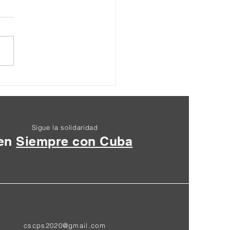
Seminario Internacional
a Paz y la Abolición de
ases Militares Extranjeras
Sigue la solidaridad
en
Siempre con Cuba
cscps2020@gmail.com