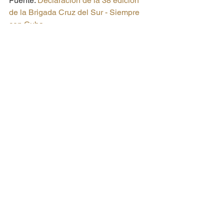
Fuente: 
Declaración de la 38 edición 
de la Brigada Cruz del Sur - Siempre 
con Cuba
CUBA
ICAP
RED CONTINENTAL
Ver todo
Entradas recientes