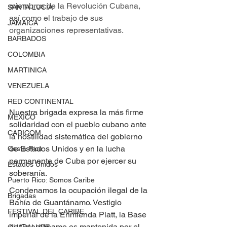
miembros de la Revolución Cubana, 
SANTA LUCÍA
así como el trabajo de sus 
JAMAICA
organizaciones representativas.
BARBADOS
COLOMBIA
MARTINICA
VENEZUELA
RED CONTINENTAL
Nuestra brigada expresa la más firme 
MEXICO
solidaridad con el pueblo cubano ante 
CARICOM
la hostilidad sistemática del gobierno 
de Estados Unidos y en la lucha 
Costa Rica
permanente de Cuba por ejercer su 
Estados Unidos
soberanía.
Puerto Rico: Somos Caribe
Condenamos la ocupación ilegal de la 
Brigadas
Bahía de Guantánamo. Vestigio 
FESTIVAL DEL CARIBE
imperial de la Enmienda Platt, la Base 
de Guantánamo es mantenida por el 