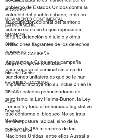
GUADALUPE
gobierno de Estados Unidos contra la 
BLOQUEO
voluntad del pueblo cubano, tanto en 
MOVIMIENTO CONTINENTAL
su ocupación colonial del territorio 
LATINOAMERIC
cubano como en lo que representa: 
GRANADA
tortura, detención sin juicio y otras 
violaciones flagrantes de los derechos 
ONU
humanos.
DIÁSPORA CARIBEÑA
Apoyamos a Cuba en su campaña 
Juegos Olímpicos Tokio 2020
para superar el criminal sistema de 
Islas del Caribe
sanciones unilaterales que se le han 
PROHIBIDO OLVIDAR
impuesto, incluyendo su inclusión en la 
lista de estados patrocinadores del 
CELAC
terrorismo, la Ley Helms-Burton, la Ley 
ALBA
Torricelli y todo el entramado legislativo 
Panamá
que conforma el bloqueo. No se trata 
MasCuba
de una postura radical, sino de la 
postura de 185 miembros de las 
Somos Caribe
Naciones Unidas, entre ellos Australia 