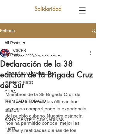
Solidaridad
Entrada
All Posts
CSCPR
All Posts
19 ene 2023
2 min de lectura
Declaración de la 38
ICAP
edición de la Brigada Cruz
REPUBLICA DOMINICANA
PUERTO RICO
del Sur
CUBA
Miembros de la 38 Brigada Cruz del 
TRINIDAD Y TOBAGO
Sur hemos pasado las últimas tres 
semanas compartiendo la experiencia 
BELICE
del pueblo cubano. Nuestra estancia 
SAN VICENTE Y GRANADINAS
nos ha permitido conocer mejor las 
HAITÍ
luchas y realidades diarias de los 