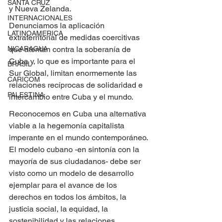
SANTA CRUZ
y Nueva Zelanda.
INTERNACIONALES
Denunciamos la aplicación 
LATINOAMERICA
extraterritorial de medidas coercitivas 
que atentan contra la soberanía de 
NICARAGUA
Cuba y, lo que es importante para el 
BRASIL
Sur Global, limitan enormemente las 
CARICOM
relaciones recíprocas de solidaridad e 
PALESTINA
intercambio entre Cuba y el mundo.
Reconocemos en Cuba una alternativa 
viable a la hegemonía capitalista 
imperante en el mundo contemporáneo. 
El modelo cubano -en sintonía con la 
mayoría de sus ciudadanos- debe ser 
visto como un modelo de desarrollo 
ejemplar para el avance de los 
derechos en todos los ámbitos, la 
justicia social, la equidad, la 
sostenibilidad y las relaciones 