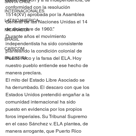
SANTA CRUZ
conformidad con la resolución 
INTERNACIONALES
1514(XV) aprobada por la Asamblea 
LATINOAMERICA
General de las Naciones Unidas el 14 
de diciembre de 1960.” 
NICARAGUA
Durante años el movimiento 
BRASIL
independentista ha sido consistente 
CARICOM
planteando la condición colonial de 
Puerto Rico y la farsa del ELA. Hoy 
PALESTINA
nuestro pueblo entiende ese hecho de 
manera preclara.
El mito del Estado Libre Asociado se 
ha derrumbado. El descaro con que los 
Estados Unidos pretendió engañar a la 
comunidad internacional ha sido 
puesto en evidencia por los propios 
foros imperiales. Su Tribunal Supremo 
en el caso Sánchez v. ELA plantea, de 
manera arrogante, que Puerto Rico 