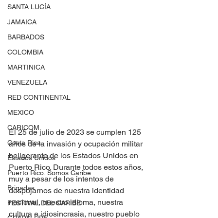
SANTA LUCÍA
JAMAICA
BARBADOS
COLOMBIA
MARTINICA
VENEZUELA
RED CONTINENTAL
MEXICO
CARICOM
El 25 de julio de 2023 se cumplen 125 
Costa Rica
años de la invasión y ocupación militar 
beligerante de los Estados Unidos en 
Estados Unidos
Puerto Rico. Durante todos estos años, 
Puerto Rico: Somos Caribe
muy a pesar de los intentos de 
Brigadas
despojarnos de nuestra identidad 
nacional, nuestro idioma, nuestra 
FESTIVAL DEL CARIBE
cultura e idiosincrasia, nuestro pueblo 