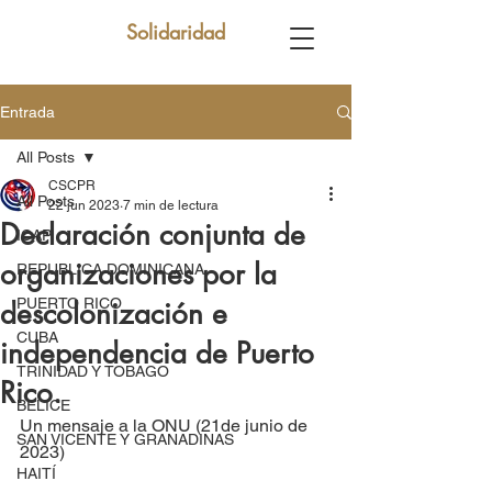
Solidaridad
Entrada
All Posts
CSCPR
All Posts
22 jun 2023
7 min de lectura
Declaración conjunta de
ICAP
organizaciones por la
REPUBLICA DOMINICANA
PUERTO RICO
descolonización e
CUBA
independencia de Puerto
TRINIDAD Y TOBAGO
Rico.
BELICE
Un mensaje a la ONU (21de junio de 
SAN VICENTE Y GRANADINAS
2023)
HAITÍ