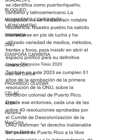
GUADALUPE
se identifica como puertorriqueño, 
BLOQUEO
caribeño y latinoamericano. La 
MOVIMIENTO CONTINENTAL
ocupación no se ha dado sin notable 
LATINOAMERIC
resistencia. Nuestro pueblo ha sabido 
mantenerse en pie de lucha y ha 
GRANADA
utilizado variedad de medios, métodos, 
ONU
frentes y foros, para insistir en abrir el 
DIÁSPORA CARIBEÑA
espacio político para su definitiva 
Juegos Olímpicos Tokio 2020
liberación. 
También en este 2023 se cumplen 51 
Islas del Caribe
años de la aprobación de la primera 
PROHIBIDO OLVIDAR
resolución de la ONU, sobre la 
CELAC
condición colonial de Puerto Rico. 
Desde ese entonces, cada una de las 
ALBA
sobre 40 resoluciones aprobadas por 
Panamá
el Comité de Descolonización de la 
MasCuba
ONU reafirman “el derecho inalienable 
Somos Caribe
del pueblo de Puerto Rico a la libre 
determinación y a la independencia, de 