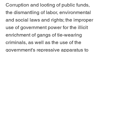
Corruption and looting of public funds, 
the dismantling of labor, environmental 
and social laws and rights; the improper 
use of government power for the illicit 
enrichment of gangs of tie-wearing 
criminals, as well as the use of the 
government's repressive apparatus to 
persecute and repress the people's 
resistance to such outrages, are 
creating a collective social tension on 
the verge of exploding.
Our people are still combative and are 
preparing to fight great battles for their 
Freedom. The support of the 
international community continues to 
be of fundamental importance at this 
moment in history.
Resolution 1514 (XV) states that the 
right to self-determination and 