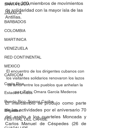
más de 200 miembros de movimientos 
SANTA LUCÍA
de solidaridad con la mayor isla de las 
JAMAICA
Antillas.
BARBADOS
COLOMBIA
MARTINICA
VENEZUELA
RED CONTINENTAL
MEXICO
El encuentro de los dirigentes cubanos con 
CARICOM
los visitantes solidarios renovaron los lazos 
Costa Rica
de amor entre los pueblos que anhelan la 
paz. Foto: Omara García Mederos
Estados Unidos
Puerto Rico: Somos Caribe
El intercambio se produjo como parte 
de las actividades por el aniversario 70 
Brigadas
del asalto a los cuarteles Moncada y 
FESTIVAL DEL CARIBE
Carlos Manuel de Céspedes (26 de 