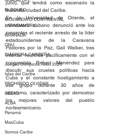
GUADALUPE
julio), que tendrá como escenario la 
BLOQUEO
indómita ciudad del Caribe.
En la Universidad de Oriente, el 
MOVIMIENTO CONTINENTAL
mandatario cubano denunció ante los 
LATINOAMERIC
presentes el reciente arresto de la líder 
GRANADA
estadounidense de la Caravana 
ONU
Pastores por la Paz, Gail Walker, tras 
DIÁSPORA CARIBEÑA
intentar reunirse pacíficamente con el 
congresista Robert Menéndez para 
Juegos Olímpicos Tokio 2020
discutir sus crueles políticas hacia 
Islas del Caribe
Cuba y el constante hostigamiento a 
PROHIBIDO OLVIDAR
ese grupo durante 30 años de 
activismo, caracterizado por demostrar 
CELAC
los mejores valores del pueblo 
ALBA
norteamericano.
Panamá
MasCuba
Somos Caribe