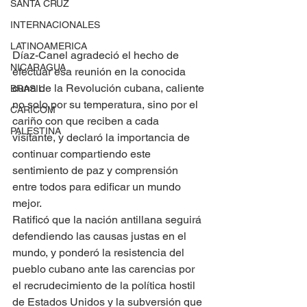
SANTA CRUZ
INTERNACIONALES
LATINOAMERICA
Díaz-Canel agradeció el hecho de 
NICARAGUA
efectuar esa reunión en la conocida 
cuna de la Revolución cubana, caliente 
BRASIL
no solo por su temperatura, sino por el 
CARICOM
cariño con que reciben a cada 
PALESTINA
visitante, y declaró la importancia de 
continuar compartiendo este 
sentimiento de paz y comprensión 
entre todos para edificar un mundo 
mejor.
Ratificó que la nación antillana seguirá 
defendiendo las causas justas en el 
mundo, y ponderó la resistencia del 
pueblo cubano ante las carencias por 
el recrudecimiento de la política hostil 
de Estados Unidos y la subversión que 