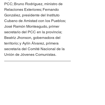
PCC; Bruno Rodríguez, ministro de 
Relaciones Exteriores; Fernando 
González, presidente del Instituto 
Cubano de Amistad con los Pueblos; 
José Ramón Monteagudo, primer 
secretario del PCC en la provincia; 
Beatriz Jhonson, gobernadora del 
territorio; y Aylín Álvarez, primera 
secretaria del Comité Nacional de la 
Unión de Jóvenes Comunistas.
Fuente: 
Radio Habana Cuba | Díaz-
Canel presidió encuentro de 
solidaridad en Santiago de Cuba 
(+Fotos) (radiohc.cu)
ICAP
CUBA
RED CONTINENTAL