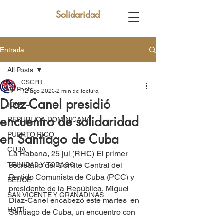
Solidaridad
Entrada
All Posts
CSCPR
All Posts
12 ago 2023
2 min de lectura
Díaz-Canel presidió
ICAP
encuentro de solidaridad
REPUBLICA DOMINICANA
PUERTO RICO
en Santiago de Cuba
CUBA
La Habana, 25 jul (RHC) El primer 
TRINIDAD Y TOBAGO
secretario del Comité Central del 
Partido Comunista de Cuba (PCC) y 
BELICE
presidente de la República, Miguel 
SAN VICENTE Y GRANADINAS
Díaz-Canel encabezó este martes  en 
HAITÍ
Santiago de Cuba, un encuentro con 