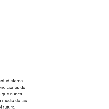
ntud eterna 
ondiciones de 
te que nunca 
n medio de las 
 futuro. 