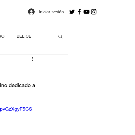
Iniciar sesión
GO
BELICE
OLOMBIA
a
Estados Unidos
ino dedicado a 
EO
fxCpvGzXgyF5CS