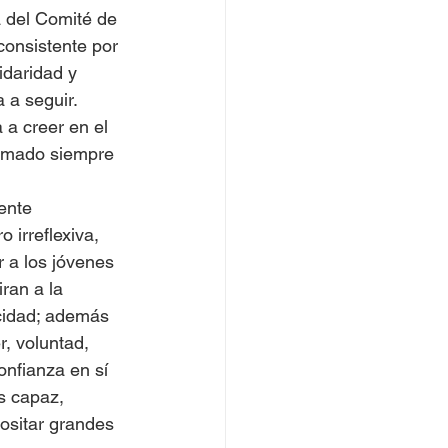
 del Comité de 
onsistente por 
idaridad y 
 a seguir.
 a creer en el 
llamado siempre 
ente 
 irreflexiva, 
r a los jóvenes 
an a la 
cidad; además 
, voluntad, 
onfianza en sí 
s capaz, 
ositar grandes 