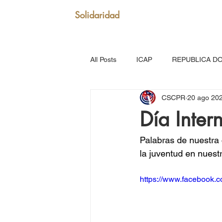
Solidaridad
All Posts
ICAP
REPUBLICA D
CSCPR
20 ago 20
SAN VICENTE Y GRANADINAS
Día Inter
MARTINICA
VENEZUELA
Palabras de nuestra
la juventud en nuest
Puerto Rico: Somos Caribe
Br
https://www.facebook
MOVIMIENTO CONTINENTAL LAT