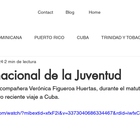
Contact
Blog
Home
OMINICANA
PUERTO RICO
CUBA
TRINIDAD Y TOBA
24
2 min de lectura
HAITÍ
SANTA LUCÍA
JAMAICA
BARBADOS
C
nacional de la Juventud
RED CONTINENTAL
MEXICO
CARICOM
Costa Ric
 compañera Verónica Figueroa Huertas, durante el matut
ro reciente viaje a Cuba.
igadas
FESTIVAL DEL CARIBE
GUADALUPE
BLOQU
.com/watch/?mibextid=xfxF2i&v=3373040686334467&rdid=iw
INOAMERIC
GRANADA
ONU
DIÁSPORA CARIBEÑA