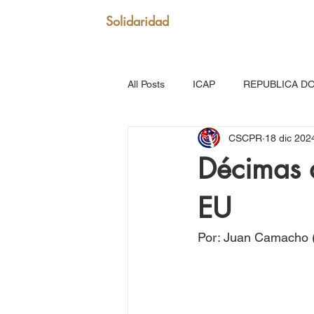
Solidaridad
All Posts
ICAP
REPUBLICA D
CSCPR
18 dic 202
SAN VICENTE Y GRANADINAS
Décimas a
EU
MARTINICA
VENEZUELA
Por: Juan Camacho 
Puerto Rico: Somos Caribe
Br
MOVIMIENTO CONTINENTAL LAT