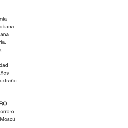
mía
Habana
mana
ría.
a
idad
años
extraño
ERO
errero
n Moscú