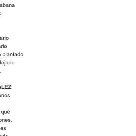
Habana
s
ario
rio
n plantado
dejado
.
ALEZ
ones
 qué
bones.
nes