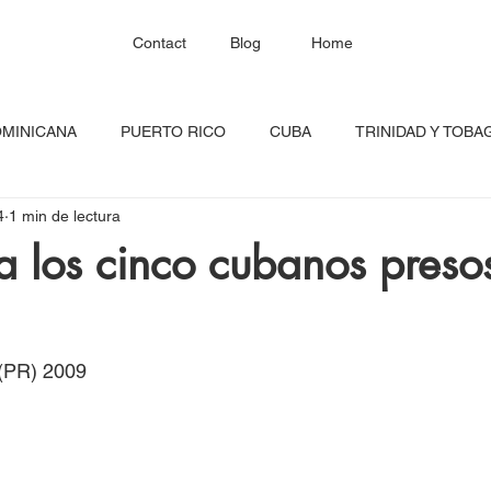
Contact
Blog
Home
OMINICANA
PUERTO RICO
CUBA
TRINIDAD Y TOBA
4
1 min de lectura
HAITÍ
SANTA LUCÍA
JAMAICA
BARBADOS
C
 los cinco cubanos presos
RED CONTINENTAL
MEXICO
CARICOM
Costa Ric
(PR) 2009
igadas
FESTIVAL DEL CARIBE
GUADALUPE
BLOQU
INOAMERIC
GRANADA
ONU
DIÁSPORA CARIBEÑA