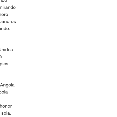
ando
dmirando
mero
pañeros
ando.
Unidos
é
pies
 Angola
bola
honor 
 sola.