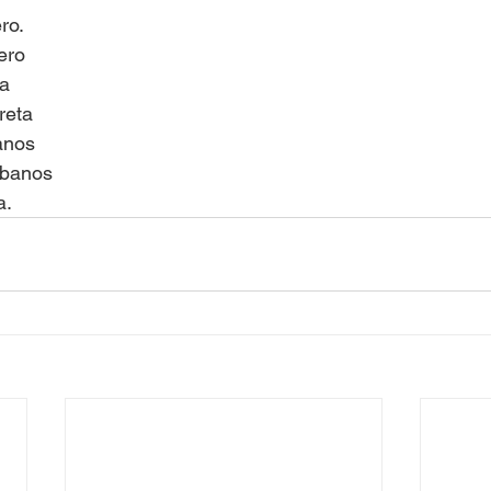
ro.
ero
ta
reta
anos
ubanos
a.