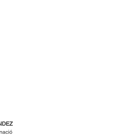
Islas del Caribe
NDEZ
nació