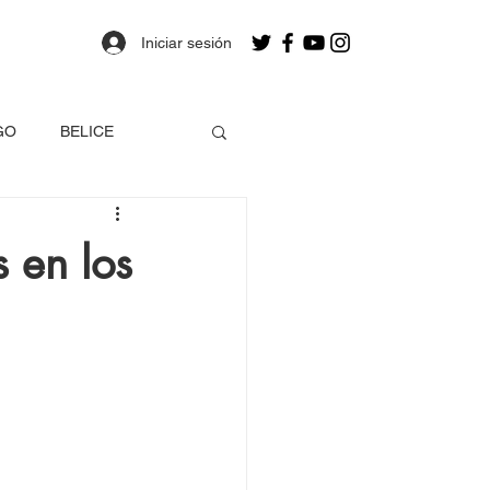
Iniciar sesión
GO
BELICE
OLOMBIA
 en los
a
Estados Unidos
EO