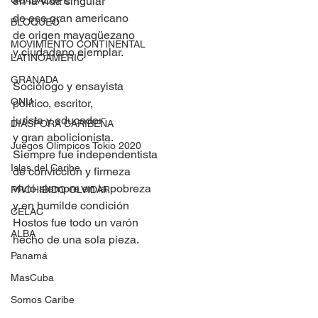
GUADALUPE
en la vida singular
de ese gran americano
BLOQUEO
de origen mayagüezano
MOVIMIENTO CONTINENTAL
y ciudadano ejemplar.
LATINOAMERIC
GRANADA
Sociólogo y ensayista
ONU
político, escritor,
jurista y educador
DIÁSPORA CARIBEÑA
y gran abolicionista.
Juegos Olímpicos Tokio 2020
Siempre fue independentista
Islas del Caribe
de convicción y firmeza
vivió siempre en la pobreza
PROHIBIDO OLVIDAR
y en humilde condición
CELAC
Hostos fue todo un varón
ALBA
hecho de una sola pieza.
Panamá
MasCuba
Somos Caribe