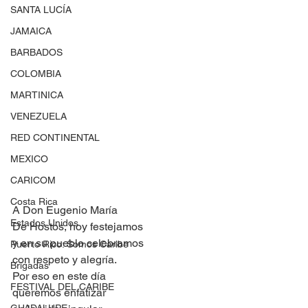
SANTA LUCÍA
JAMAICA
BARBADOS
COLOMBIA
MARTINICA
VENEZUELA
RED CONTINENTAL
MEXICO
CARICOM
Costa Rica
A Don Eugenio María
Estados Unidos
De Hostos, hoy festejamos
y en su pueblo celebramos
Puerto Rico: Somos Caribe
con respeto y alegría.
Brigadas
Por eso en este día
FESTIVAL DEL CARIBE
queremos enfatizar