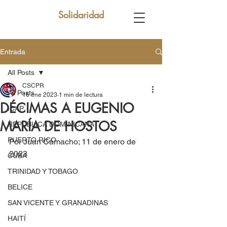
Solidaridad
Entrada
All Posts
CSCPR
All Posts
16 ene 2023
1 min de lectura
DÉCIMAS A EUGENIO
ICAP
MARÍA DE HOSTOS
REPUBLICA DOMINICANA
PUERTO RICO
Por Juan Camacho; 11 de enero de 
2023
CUBA
TRINIDAD Y TOBAGO
BELICE
SAN VICENTE Y GRANADINAS
HAITÍ