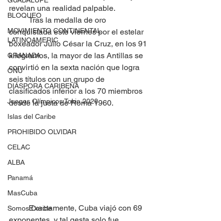
GUADALUPE
revelan una realidad palpable.
BLOQUEO
	Tras la medalla de oro 
MOVIMIENTO CONTINENTAL
conquistada este viernes por el estelar 
LATINOAMERIC
boxeador Julio César la Cruz, en los 91 
kilogramos, la mayor de las Antillas se 
GRANADA
convirtió en la sexta nación que logra 
ONU
seis títulos con un grupo de 
DIÁSPORA CARIBEÑA
clasificados inferior a los 70 miembros 
Juegos Olímpicos Tokio 2020
desde la justa de Roma 1960.
Islas del Caribe
PROHIBIDO OLVIDAR
CELAC
ALBA
Panamá
MasCuba
	Exactamente, Cuba viajó con 69 
Somos Caribe
exponentes, y tal gesta solo fue 