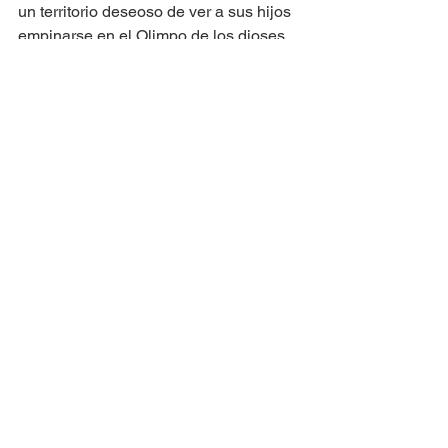
un territorio deseoso de ver a sus hijos 
empinarse en el Olimpo de los dioses 
del músculo.
CUBA
Juegos Olímpicos Tokio 2020
Ver todo
Entradas recientes