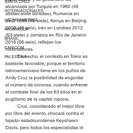
SANTA CRUZ
alcanzada por Turquía en 1960 (49 
INTERNACIONALES
atletas-siete doradas), Rumanía en 
LATINOAMERICA
Seúl 1988 (68-siete), Kenya en Beijing 
2008 (48-seis), Irán en Londres 2012 
NICARAGUA
(53-siete) y Jamaica en Río de Janeiro 
BRASIL
2016 (56-seis), reflejan los 
CARICOM
historiadores.
	De hecho, el contexto en Tokio es 
PALESTINA
bastante favorable, porque el territorio 
latinoamericano tiene en los puños de 
Andy Cruz la posibilidad de engordar 
el número de coronas, cuando enfrente 
el combate final de los 63 kilos en el 
pugilismo de la capital nipona.
	Cruz, considerado el mejor libra 
por libra del evento, chocará contra el 
fajador estadounidense Keyshawn 
Davis, pero todos los especialistas le 