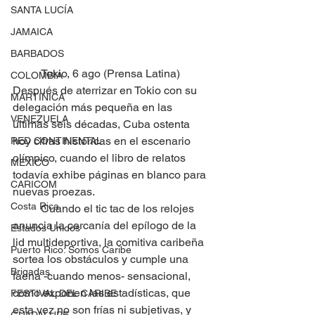
SANTA LUCÍA
JAMAICA
BARBADOS
	Tokio, 6 ago (Prensa Latina) 
COLOMBIA
Después de aterrizar en Tokio con su 
MARTINICA
delegación más pequeña en las 
VENEZUELA
últimas seis décadas, Cuba ostenta 
hoy cifras históricas en el escenario 
RED CONTINENTAL
olímpico, cuando el libro de relatos 
MEXICO
todavía exhibe páginas en blanco para 
CARICOM
nuevas proezas.
Costa Rica
	Cuando el tic tac de los relojes 
anuncia la cercanía del epílogo de la 
Estados Unidos
lid multideportiva, la comitiva caribeña 
Puerto Rico: Somos Caribe
sortea los obstáculos y cumple una 
Brigadas
faena -cuando menos- sensacional, 
como exponen las estadísticas, que 
FESTIVAL DEL CARIBE
esta vez no son frías ni subjetivas, y 