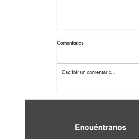
Comentarios
Escribir un comentario...
Camino a Cuba 3 con la
Brigada JRR
Encuéntranos