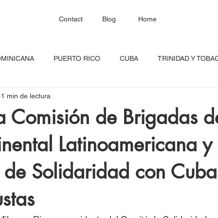
Contact
Blog
Home
OMINICANA
PUERTO RICO
CUBA
TRINIDAD Y TOBA
1 min de lectura
HAITÍ
SANTA LUCÍA
JAMAICA
BARBADOS
C
a Comisión de Brigadas d
nental Latinoamericana y
RED CONTINENTAL
MEXICO
CARICOM
Costa Ric
 de Solidaridad con Cuba 
igadas
FESTIVAL DEL CARIBE
GUADALUPE
BLOQU
stas
INOAMERIC
GRANADA
ONU
DIÁSPORA CARIBEÑA