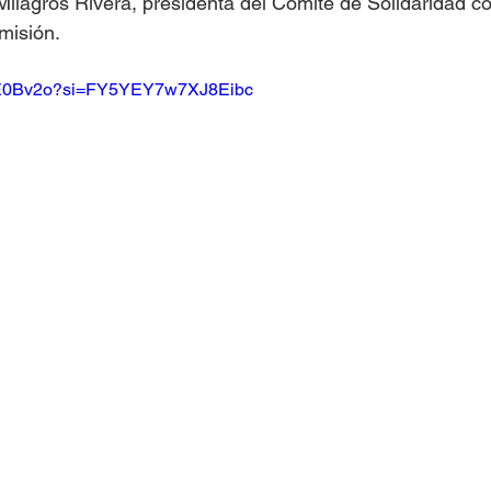
ilagros Rivera, presidenta del Comité de Solidaridad co
misión.
Islas del Caribe
M9E0Bv2o?si=FY5YEY7w7XJ8Eibc