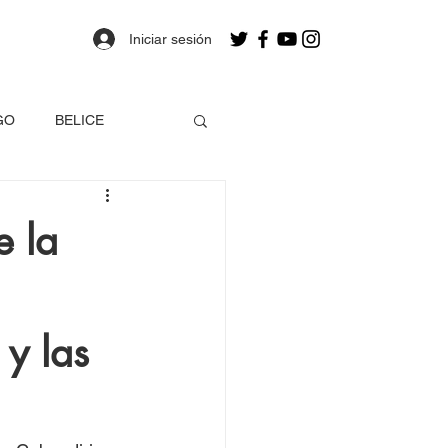
Iniciar sesión
GO
BELICE
OLOMBIA
e la
a
Estados Unidos
y las
EO