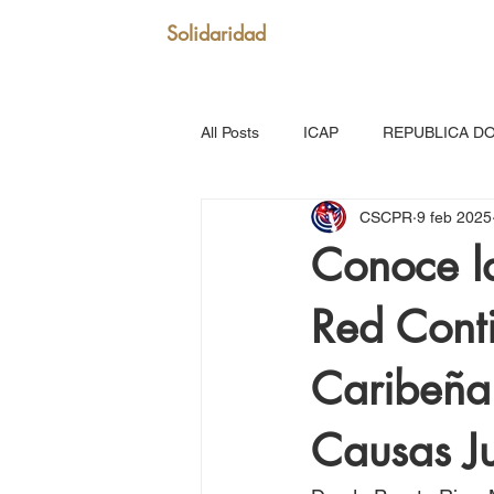
Solidaridad
All Posts
ICAP
REPUBLICA D
CSCPR
9 feb 2025
SAN VICENTE Y GRANADINAS
Conoce l
Red Conti
MARTINICA
VENEZUELA
Caribeña
Puerto Rico: Somos Caribe
Br
Causas Ju
MOVIMIENTO CONTINENTAL LAT