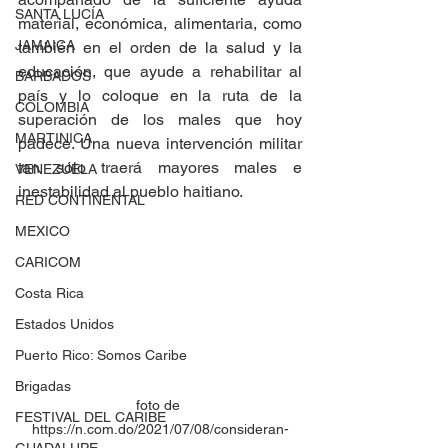
SANTA LUCÍA
material, económica, alimentaria, como 
JAMAICA
también en el orden de la salud y la 
educación, que ayude a rehabilitar al 
BARBADOS
país y lo coloque en la ruta de la 
COLOMBIA
superación de los males que hoy 
MARTINICA
padece. Una nueva intervención militar 
tan sólo traerá mayores males e 
VENEZUELA
inestabilidad al pueblo haitiano.
RED CONTINENTAL
MEXICO
CARICOM
Costa Rica
Estados Unidos
Puerto Rico: Somos Caribe
Brigadas
foto de 
FESTIVAL DEL CARIBE
https://n.com.do/2021/07/08/consideran-