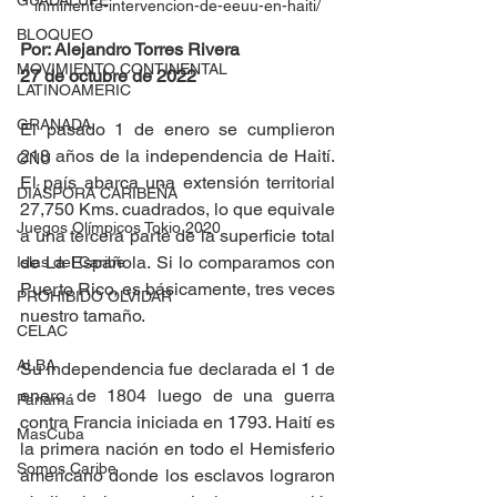
GUADALUPE
inminente-intervencion-de-eeuu-en-haiti/
BLOQUEO
Por: Alejandro Torres Rivera
MOVIMIENTO CONTINENTAL
27 de octubre de 2022
LATINOAMERIC
GRANADA
El pasado 1 de enero se cumplieron 
218 años de la independencia de Haití. 
ONU
El país abarca una extensión territorial 
DIÁSPORA CARIBEÑA
27,750 Kms. cuadrados, lo que equivale 
Juegos Olímpicos Tokio 2020
a una tercera parte de la superficie total 
de La Española. Si lo comparamos con 
Islas del Caribe
Puerto Rico, es básicamente, tres veces 
PROHIBIDO OLVIDAR
nuestro tamaño. 
CELAC
ALBA
Su independencia fue declarada el 1 de 
enero de 1804 luego de una guerra 
Panamá
contra Francia iniciada en 1793. Haití es 
MasCuba
la primera nación en todo el Hemisferio 
Somos Caribe
americano donde los esclavos lograron 