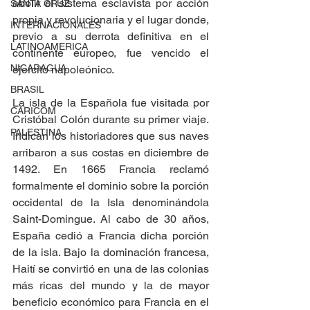
abolir el sistema esclavista por acción 
SANTA CRUZ
propia y revolucionaria y el lugar donde, 
INTERNACIONALES
previo a su derrota definitiva en el 
LATINOAMERICA
continente europeo, fue vencido el 
NICARAGUA
ejercito napoleónico.
BRASIL
La isla de la Española fue visitada por 
CARICOM
Cristóbal Colón durante su primer viaje. 
PALESTINA
Indican los historiadores que sus naves 
arribaron a sus costas en diciembre de 
1492. En 1665 Francia reclamó 
formalmente el dominio sobre la porción 
occidental de la Isla denominándola 
Saint-Domingue. Al cabo de 30 años, 
España cedió a Francia dicha porción 
de la isla. Bajo la dominación francesa, 
Haití se convirtió en una de las colonias 
más ricas del mundo y la de mayor 
beneficio económico para Francia en el 