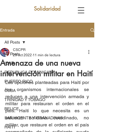
Solidaridad
Entrada
All Posts
CSCPR
All Posts
29 oct 2022
11 min de lectura
Amenaza de una nueva
ICAP
intervención militar en Haití
REPUBLICA DOMINICANA
PUERTO RICO
Las opciones planteadas para Haití por 
los organismos internacionales se 
CUBA
reducen a una intervención armada y 
TRINIDAD Y TOBAGO
militar para restauran el orden en el 
BELICE
país. Haití lo que necesita es un 
esfuerzo solidario coordinado, no 
SAN VICENTE Y GRANADINAS
militar, que restaure el orden en el país 
HAITÍ
acompañado de la suficiente ayuda 